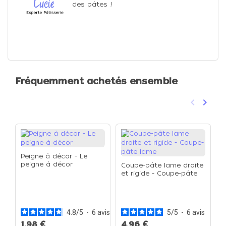
des pâtes !
Fréquemment achetés ensemble
keyboard_arrow_left
keyboard_arrow_right
Précéden
Suivan
Peigne à décor - Le
peigne à décor
Coupe-pâte lame droite
et rigide - Coupe-pâte
lame
S
t
p
L
4.8
/
5
-
6
avis
5
/
5
-
6
avis
1,98 €
4,96 €
1