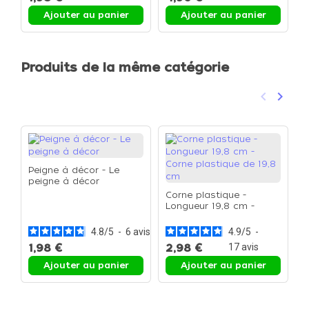
Ajouter au panier
Ajouter au panier
Produits de la même catégorie
keyboard_arrow_left
keyboard_arrow_right
Précéden
Suivan
Peigne à décor - Le
peigne à décor
Corne plastique -
Longueur 19,8 cm -
J
Corne plastique de 19,8
+
cm
4.8
/
5
-
6
avis
4.9
/
5
-
3
1,98 €
2,98 €
17
avis
4
Ajouter au panier
Ajouter au panier