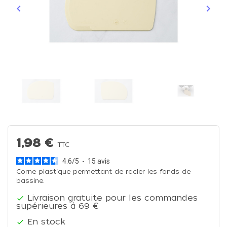
keyboard_arrow_left
keyboard_arrow_right
Précédent
Suiva
1,98 €
TTC
4.6
/
5
-
15
avis
Corne plastique permettant de racler les fonds de
bassine.
Livraison gratuite pour les commandes

supérieures à 69 €
En stock
