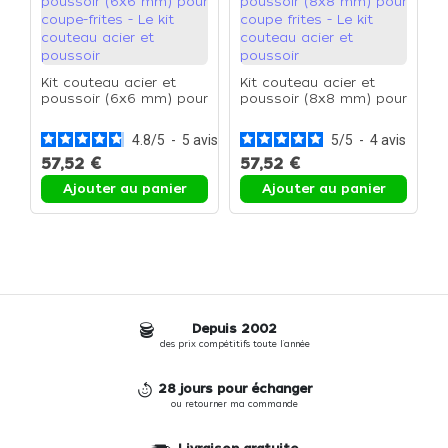
Kit couteau acier et
Kit couteau acier et
K
poussoir (6x6 mm) pour
poussoir (8x8 mm) pour
p
coupe-frites - Le kit
coupe frites - Le kit
p
couteau acier et
couteau acier et
k
4.8
/
5
-
5
avis
5
/
5
-
4
avis
poussoir
poussoir
p
57,52 €
57,52 €
5
Ajouter au panier
Ajouter au panier
Depuis 2002
des prix compétitifs toute l'année
28 jours pour échanger
ou retourner ma commande