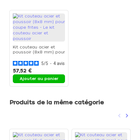
Kit couteau acier et
poussoir (8x8 mm) pour
coupe frites - Le kit
couteau acier et
5
/
5
-
4
avis
poussoir
57,52 €
Ajouter au panier
Produits de la même catégorie
keyboard_arrow_left
keyboard_arrow_right
Précéden
Suivan