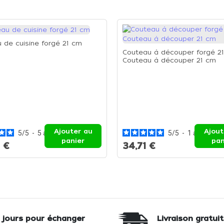
 de cuisine forgé 21 cm
Couteau à découper forgé 21
Couteau à découper 21 cm
Ajouter au
Ajout
5
/
5
-
5
avis
5
/
5
-
1
avis
panier
pan
 €
34,71 €
 jours pour échanger
Livraison gratui