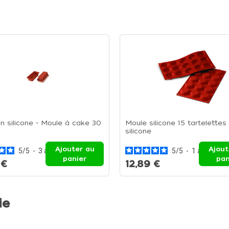
n silicone - Moule à cake 30
Moule silicone 15 tartelettes
silicone
Ajouter au
Ajout
5
/
5
-
3
avis
5
/
5
-
1
avis
panier
pan
 €
12,89 €
ie