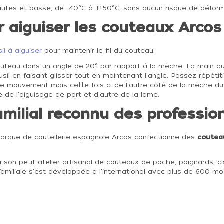
hautes et basse, de -40°C à +150°C, sans aucun risque de déform
r aiguiser les couteaux Arcos
sil à aiguiser
pour maintenir le fil du couteau.
couteau dans un angle de 20° par rapport à la mèche. La main qui 
il en faisant glisser tout en maintenant l'angle. Passez répétiti
 mouvement mais cette fois-ci de l'autre côté de la mèche du fus
e de l'aiguisage de part et d'autre de la lame.
familial reconnu des professio
marque de coutellerie espagnole Arcos confectionne des
couteau
son petit atelier artisanal de couteaux de poche, poignards, ci
 familiale s'est développée à l'international avec plus de 600 