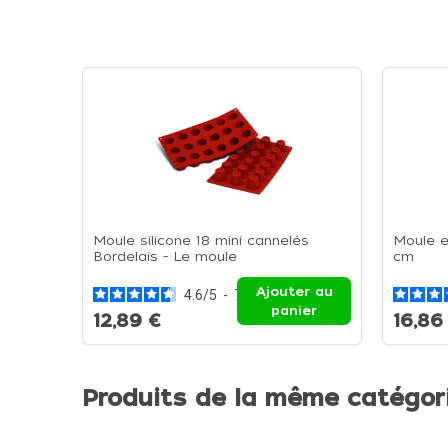
Moule silicone 18 mini cannelés
Moule e
Bordelais - Le moule
cm
Ajouter au
4.6
/
5
-
7
avis
panier
12,89 €
16,86
Produits de la même catégor