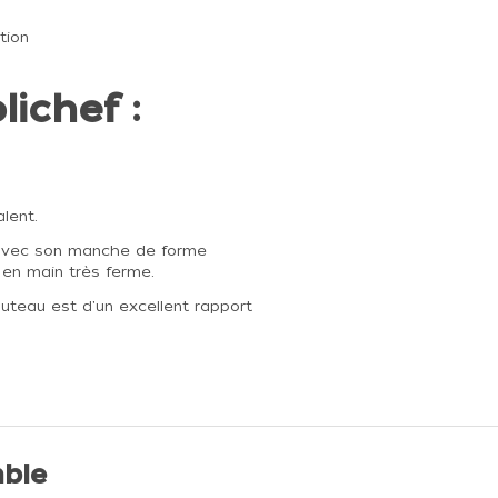
tion
lichef :
lent.
, avec son m
anche de forme
e en main très ferme.
teau est d'un excellent rapport
ble