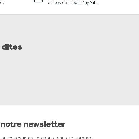
hat
cartes de crédit, PayPal...
 dites
 notre newsletter
toutes les infos, les bons plans, les promos, …