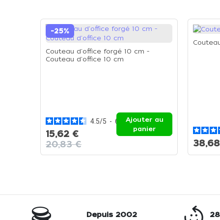
-25%
Couteau
Couteau d'office forgé 10 cm -
Couteau d'office 10 cm
Ajouter au
4.5
/
5
-
6
avis
panier
15,62 €
38,68
20,83 €
Depuis 2002
28