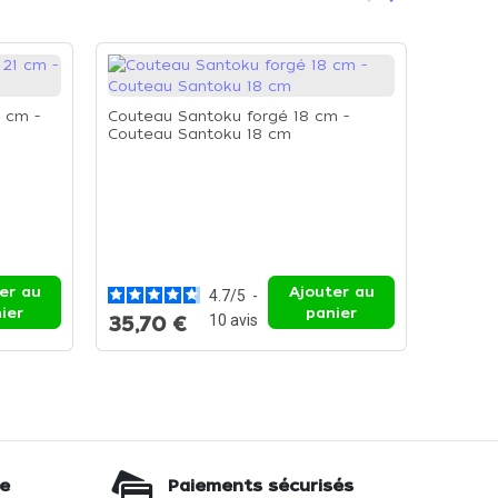
Précédent
Suivant
 cm -
Couteau Santoku forgé 18 cm -
Couteau Santoku 18 cm
Couteau
er au
Ajouter au
4.7
/
5
-
ier
panier
10
avis
35,70 €
28,7
te
Paiements sécurisés