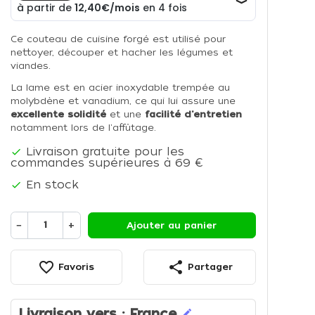
Ce couteau de cuisine forgé est utilisé pour
nettoyer, découper et hacher les légumes et
viandes.
La lame est en acier inoxydable trempée au
molybdène et vanadium, ce qui lui assure une
excellente solidité
et une
facilité d'entretien
notamment lors de l'affûtage.
Livraison gratuite pour les

commandes supérieures à 69 €
En stock

−
+
Ajouter au panier
favorite_border
share
Favoris
Partager
Livraison vers :
France
edit