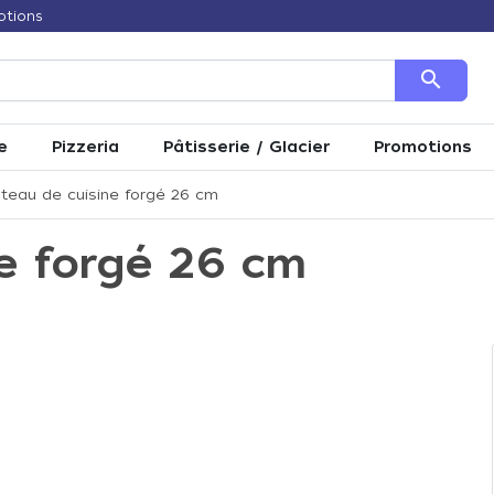
otions
search
e
Pizzeria
Pâtisserie / Glacier
Promotions
teau de cuisine forgé 26 cm
e forgé 26 cm