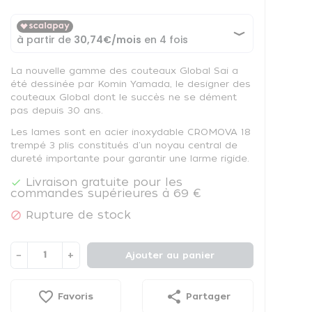
La nouvelle gamme des couteaux Global Sai a
été dessinée par Komin Yamada, le designer des
couteaux Global dont le succès ne se dément
pas depuis 30 ans.
Les lames sont en acier inoxydable CROMOVA 18
trempé 3 plis constitués d'un noyau central de
dureté importante pour garantir une larme rigide.
Livraison gratuite pour les

commandes supérieures à 69 €
Rupture de stock

−
+
Ajouter au panier
favorite_border
share
Favoris
Partager