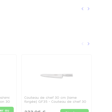
keyboard_arrow_left
keyboard_arrow_right
Précédent
Suivant
keyboard_arrow_left
keyboard_arrow_right
Précédent
Suivant
ashimi
Couteau de chef 30 cm (lame
Coutea
son 30
forgée) GF35 - Couteau de chef 30
gauche
cm
er au