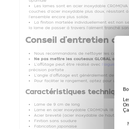
optimale
Les lames sont en acier inoxydable CROMOVA 18
couches d'acier inoxydable plus doux, résistant à
l'ensemble encore plus solide.
La finition martelée individuellement est non 
la lame de passer à travers l'aliment tranché sans
Conseil d'entretien des
Nous recommandons de nettoyer les couteaux GL
Ne pas mettre les couteaux GLOBAL au lave-v
L'affûtage peut être réalisé avec
l'aiguiseur m
précision parfaite .
L'angle d'affutage est généralement de 15 à 17
Pour faciliter le rangement, optez pour une
tro
Bo
Caractéristiques techniques
Le
Lame de 9 cm de long
On
Ça
Lame en acier inoxydable CROMOVA 18 tremp
Acier breveté (acier inoxydable de haute quali
Finition sans soudure
Fabrication japonaise