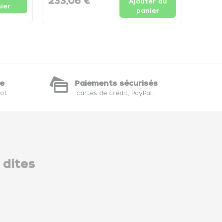
233,06 €
193,3
Ajouter au
ier
panier
te
Paiements sécurisés
hat
cartes de crédit, PayPal...
 dites