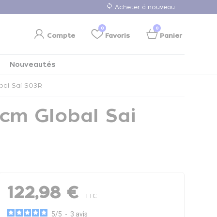
loop
Acheter à nouveau
0
0
Compte
Favoris
Panier
Nouveautés
bal Sai S03R
 cm Global Sai
122,98 €
TTC
5
/
5
-
3
avis