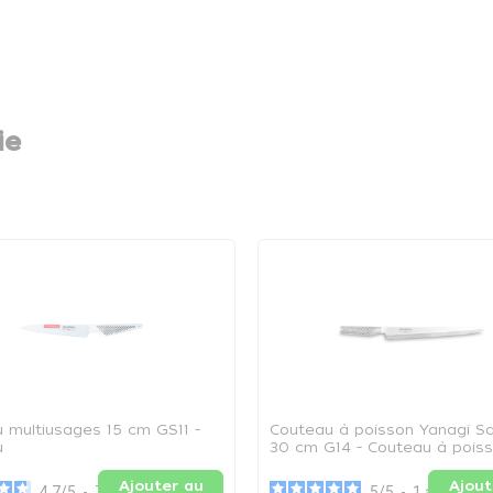
ie
 multiusages 15 cm GS11 -
Couteau à poisson Yanagi S
u
30 cm G14 - Couteau à pois
cm
Ajouter au
Ajout
4.7
/
5
-
7
avis
5
/
5
-
1
avis