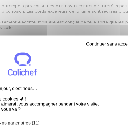
 trempé 3 plis constitués d'un noyau central de dureté importa
 la corrosion. Les bords extérieurs de la lame sont réalisés à 
seulement élégante, mais elle est conçue de telle sorte que les 
 coller.
 couteaux Global :
Continuer sans acce
OBAL à la main avec un liquide vaisselle et de l’eau chaude. R
aisselle.
anuel universel
, spécialement conçu pour entretenir vos couteau
 degrés.
usse à couteaux Global
njour, c’est nous…
 du couteau Global :
s cookies 🍪 !
 aimerait vous accompagner pendant votre visite.
 vous va ?
é
té)
Nos partenaires (11)