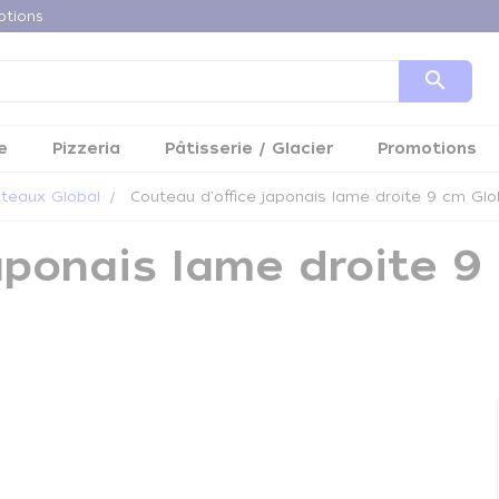
otions
search
e
Pizzeria
Pâtisserie / Glacier
Promotions
teaux Global
Couteau d'office japonais lame droite 9 cm Glo
aponais lame droite 9