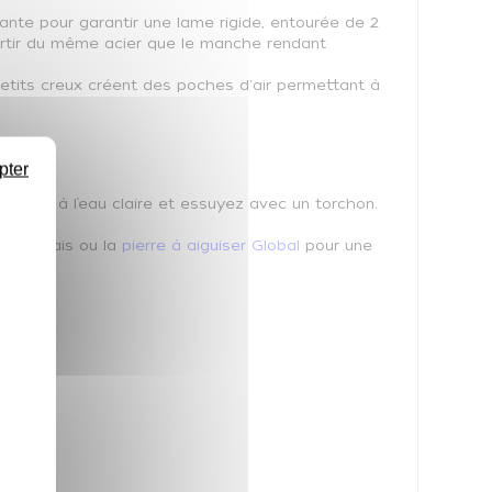
nte pour garantir une lame rigide, entourée de 2
partir du même acier que le manche rendant
petits creux créent des poches d'air permettant à
pter
incez à l’eau claire et essuyez avec un torchon.
x japonais ou la
pierre à aiguiser Global
pour une