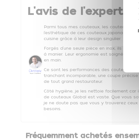
L'avis de l'expert Co
Parmi tous mes couteaux, les couteaux Glob
l’esthétique de ces couteaux japonais et j
cuisine grâce à leur design singulier.
Forgés d’une seule pièce en inox, ils sont po
à manier. Leur ergonomie est soignée et je 
en main.
Ce sont les performances des couteaux Glob
tranchant incomparable, une coupe précise et
de tout grand restaurateur.
Côté hygiène, je les nettoie facilement car 
de couteaux Global est vaste. Que vous soy
je ne doute pas que vous y trouverez ceux
besoins.
Fréquemment achetés ensem