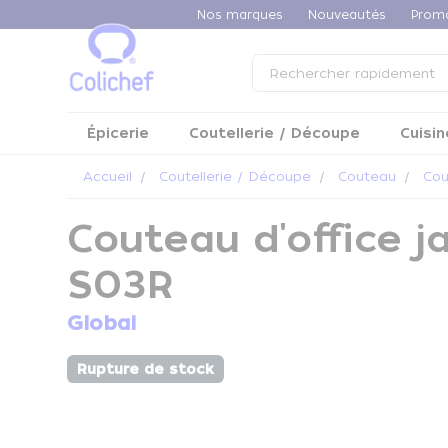
Panneau de gestion des cookies
Nos marques
Nouveautés
Prom
Épicerie
Coutellerie / Découpe
Cuisin
Accueil
Coutellerie / Découpe
Couteau
Cou
Couteau d'office j
S03R
Global
Rupture de stock