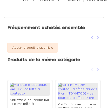
Lorsqu'on à des beaux couteaux on y prend soin et o
Fréquemment achetés ensemble
keyboard_arrow_left
keyboard_arrow_right
Précéden
Suivan
Aucun produit disponible
Produits de la même catégorie
keyboard_arrow_left
keyboard_arrow_right
Précéden
Suivan
Mallette à couteaux KAI
- La Mallette à
Kai Tim Malzer couteau
couteaux