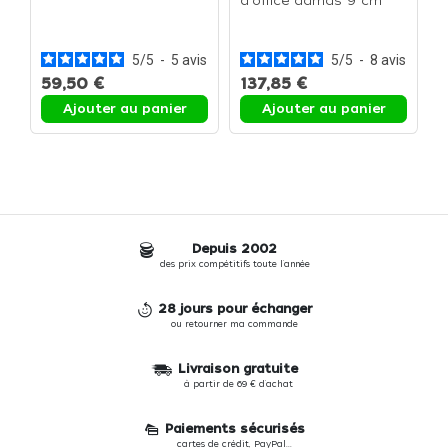
d'office damas 9 cm
K
(TDM-1700) - Le
c
couteau d'office 9 cm
(
c
5
/
5
-
5
avis
5
/
5
-
8
avis
59,50 €
137,85 €
2
Ajouter au panier
Ajouter au panier
Depuis 2002
des prix compétitifs toute l'année
28 jours pour échanger
ou retourner ma commande
Livraison gratuite
à partir de 69 € d'achat
Paiements sécurisés
cartes de crédit, PayPal...