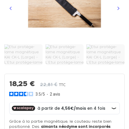
keyboard_arrow_left
keyboard_arrow_right
Précédent
Suiva
18,25 €
22,81 €
TTC
3.5
/
5
-
2
avis
Grâce à la partie magnétique, le couteau reste bien
positionné. Des
aimants néodyme sont incorporés