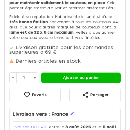
pour maintenir solidement le couteau en place
. Cela
permet également d'ouvrir et refermer aisément l'étui.
Fidèle à sa réputation, Kai présente ici un étui d'une
très bonne finition
convenant à tous les couteaux KAI
ainsi que pour d'autres marques de couteaux dont la
lame est de 32 x 6 cm maximum.
Veillez à positionner
votre couteau avec le tranchant vers l'intérieur.
Livraison gratuite pour les commandes

supérieures à 69 €
Derniers articles en stock

−
+
Ajouter au panier
favorite_border
share
Favoris
Partager
edit
Livraison vers :
France
Livraison OFFERTE
entre le
8 août 2026
et le
11 août