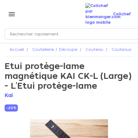
menu
Colichef
Accueil
Coutellerie / Découpe
Couteau
Couteaux Ka
Etui protège-lame
magnétique KAI CK-L (Large)
- L'Etui protège-lame
Kai
-20%