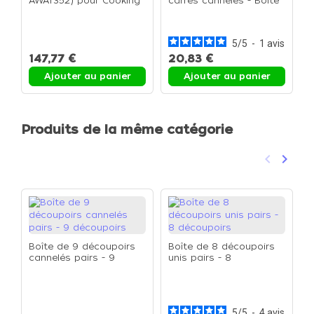
AWAT352) pour Cooking
carrés cannelés - Boîte
P
Chef Kenwood - Le Râpe
de 9 découpoirs
-
éminceur
5
/
5
-
1
avis
147,77 €
20,83 €
6
Ajouter au panier
Ajouter au panier
Produits de la même catégorie
keyboard_arrow_left
keyboard_arrow_right
Précéden
Suivan
Boîte de 9 découpoirs
Boîte de 8 découpoirs
cannelés pairs - 9
unis pairs - 8
découpoirs
découpoirs
B
r
d
5
/
5
-
4
avis