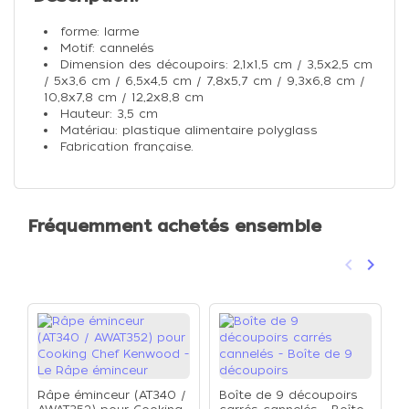
forme: larme
Motif: cannelés
Dimension des découpoirs: 2,1x1,5 cm / 3,5x2,5 cm
/ 5x3,6 cm / 6,5x4,5 cm / 7,8x5,7 cm / 9,3x6,8 cm /
10,8x7,8 cm / 12,2x8,8 cm
Hauteur: 3,5 cm
Matériau: plastique alimentaire polyglass
Fabrication française.
Fréquemment achetés ensemble
keyboard_arrow_left
keyboard_arrow_right
Précéden
Suivan
Râpe éminceur (AT340 /
Boîte de 9 découpoirs