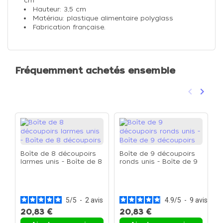
cm
Hauteur: 3,5 cm
Matériau: plastique alimentaire polyglass
Fabrication française.
Fréquemment achetés ensemble
keyboard_arrow_left
keyboard_arrow_right
Précéden
Suivan
Boîte de 8 découpoirs
Boîte de 9 découpoirs
larmes unis - Boîte de 8
ronds unis - Boîte de 9
découpoirs
découpoirs
B
o
d
5
/
5
-
2
avis
4.9
/
5
-
9
avis
20,83 €
20,83 €