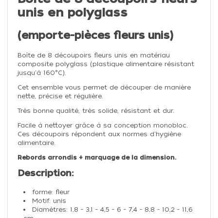
unis en polyglass
(emporte-pièces fleurs unis)
Boîte de 8 découpoirs fleurs unis en matériau
composite polyglass (plastique alimentaire résistant
jusqu'à 160°C).
Cet ensemble vous permet de découper de manière
nette, précise et régulière.
Très bonne qualité, très solide, résistant et dur.
Facile à nettoyer grâce à sa conception monobloc.
Ces découpoirs répondent aux normes d'hygiène
alimentaire.
Rebords arrondis + marquage de la dimension.
Description:
forme: fleur
Motif: unis
Diamètres: 1,8 - 3,1 - 4,5 - 6 - 7,4 - 8,8 - 10,2 - 11,6