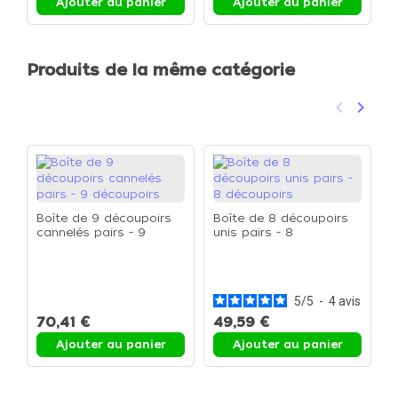
Ajouter au panier
Ajouter au panier
Produits de la même catégorie
keyboard_arrow_left
keyboard_arrow_right
Précéden
Suivan
Boîte de 9 découpoirs
Boîte de 8 découpoirs
cannelés pairs - 9
unis pairs - 8
découpoirs
découpoirs
B
r
d
5
/
5
-
4
avis
70,41 €
49,59 €
Ajouter au panier
Ajouter au panier