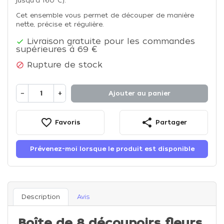
jusqu'à 160°C).
Cet ensemble vous permet de découper de manière
nette, précise et régulière.
Livraison gratuite pour les commandes

supérieures à 69 €
Rupture de stock

−
+
Ajouter au panier
favorite_border
share
Favoris
Partager
Prévenez-moi lorsque le produit est disponible
Description
Avis
Boîte de 8 découpoirs fleurs