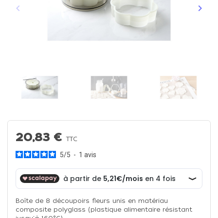
keyboard_arrow_left
keyboard_arrow_right
Précédent
Suiva
20,83 €
TTC
5
/
5
-
1
avis
Boîte de 8 découpoirs fleurs unis en matériau
composite polyglass (plastique alimentaire résistant