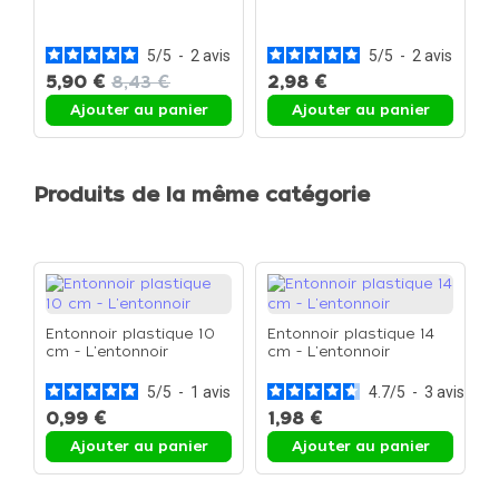
i
5
/
5
-
2
avis
5
/
5
-
2
avis
5,90 €
8,43 €
2,98 €
1
Ajouter au panier
Ajouter au panier
Produits de la même catégorie
Entonnoir plastique 10
Entonnoir plastique 14
cm - L'entonnoir
cm - L'entonnoir
5
/
5
-
1
avis
4.7
/
5
-
3
avis
0,99 €
1,98 €
Ajouter au panier
Ajouter au panier