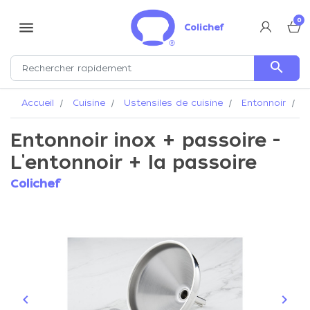
0
menu
Colichef
search
Accueil
Cuisine
Ustensiles de cuisine
Entonnoir
E
Entonnoir inox + passoire -
L'entonnoir + la passoire
Colichef
keyboard_arrow_left
keyboard_arrow_right
Précédent
Suiva