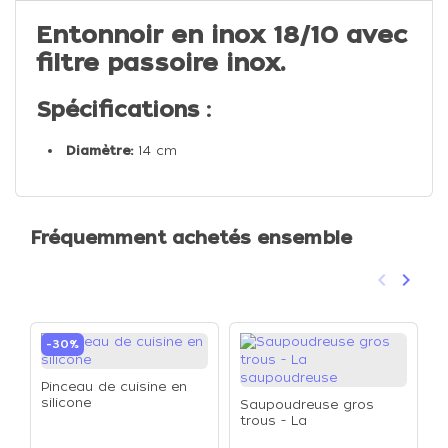
Entonnoir en inox 18/10 avec
filtre passoire inox.
Spécifications :
Diamètre:
14 cm
Fréquemment achetés ensemble
keyboard_arrow_left
keyboard_arrow_right
Précéden
Suivan
-30%
Pinceau de cuisine en
silicone
Saupoudreuse gros
trous - La
saupoudreuse
O