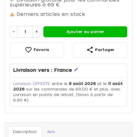
supérieures à 69 €
Derniers articles en stock

−
+
Ajouter au panier
favorite_border
share
Favoris
Partager
edit
Livraison vers :
France
Livraison OFFERTE
entre le
8 août 2026
et le
11 août
2026
sur les commandes de 69,00 € et plus, avec
Livraison en points de retrait. (Sinon à partir de
6,90 €)
Description
Avis