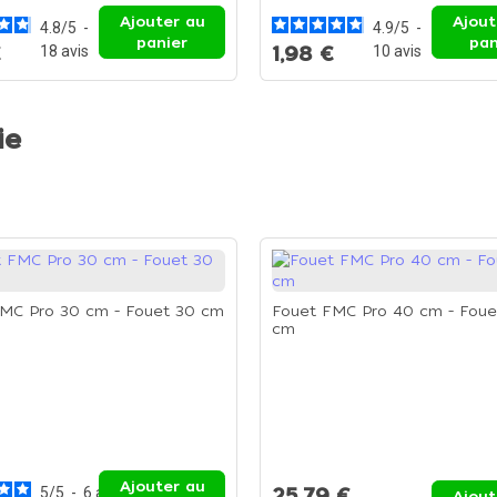
Ajouter au
Ajout
4.8
/
5
-
4.9
/
5
-
panier
pan
€
18
avis
1,98 €
10
avis
ie
MC Pro 30 cm - Fouet 30 cm
Fouet FMC Pro 40 cm - Foue
cm
Ajouter au
5
/
5
-
6
avis
25,79 €
Ajout