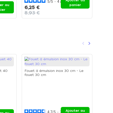
Ajouter au
5
/
5
-
4
avis
er au
panier
6,25 €
ier
43,6
8,93 €
keyboard_arrow_left
keyboard_arrow_right
Précédent
Suivant
t 40
Fouet à émulsion inox 30 cm - Le
fouet 30 cm
Fouet s
cm
Ajouter au
4.7
/
5
-
3
avis
er au