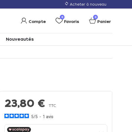
loop
Acheter à nouveau
0
0
Compte
Favoris
Panier
Nouveautés
23,80 €
TTC
5
/
5
-
1
avis