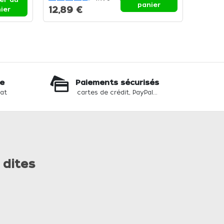
panier
12,89 €
11,90
ier
te
Paiements sécurisés
hat
cartes de crédit, PayPal...
 dites