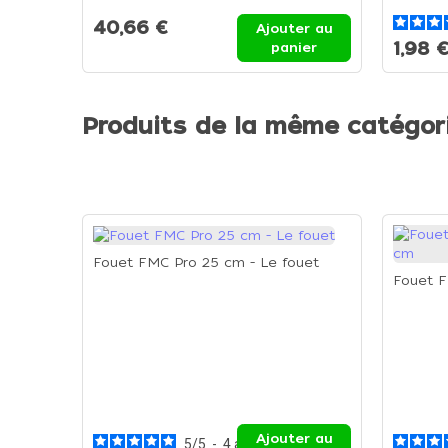
40,66 €
Ajouter au
1,98 
panier
Produits de la même catégor
Fouet FMC Pro 25 cm - Le fouet
Fouet F
Ajouter au
5
/
5
-
4
avis