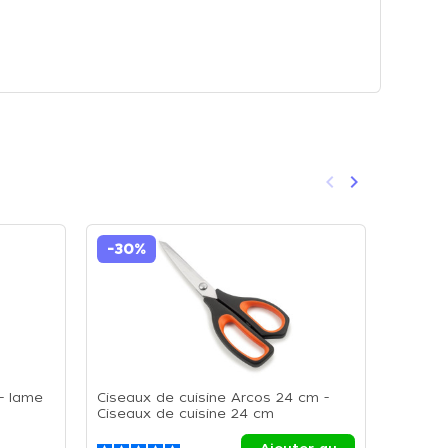
keyboard_arrow_left
keyboard_arrow_right
Précédent
Suivant
-30%
- lame
Ciseaux de cuisine Arcos 24 cm -
Ciseaux
Ciseaux de cuisine 24 cm
Ciseaux