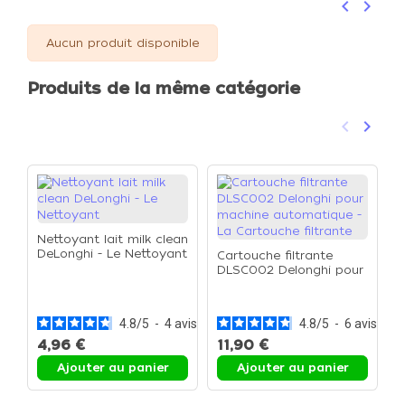
keyboard_arrow_left
keyboard_arrow_right
Précéden
Suivan
Aucun produit disponible
Produits de la même catégorie
keyboard_arrow_left
keyboard_arrow_right
Précéden
Suivan
Nettoyant lait milk clean
DeLonghi - Le Nettoyant
Cartouche filtrante
DLSC002 Delonghi pour
L
machine automatique -
D
La Cartouche filtrante
1
d
4.8
/
5
-
4
avis
4.8
/
5
-
6
avis
4,96 €
11,90 €
9
Ajouter au panier
Ajouter au panier