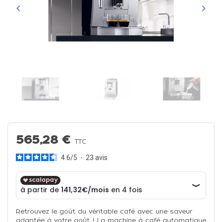
keyboard_arrow_left
keyboard_arrow_right
Précédent
Suiva
565,28 €
TTC
4.6
/
5
-
23
avis
Retrouvez le goût du véritable café avec une saveur
adaptée à votre goût ! La machine à café automatique