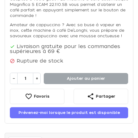
Magnifica S ECAM 22.110.SB vous permet d'obtenir un
café parfait en appuyant simplement sur le bouton de
commande !
Amateur de cappuccino ? Avec sa buse à vapeur en
inox, cette machine à café De’Longhi, vous prépare de
savoureux cappuccino avec une mousse onctueuse !
Livraison gratuite pour les commandes

supérieures à 69 €
Rupture de stock

−
+
Ajouter au panier
favorite_border
share
Favoris
Partager
Prévenez-moi lorsque le produit est disponible