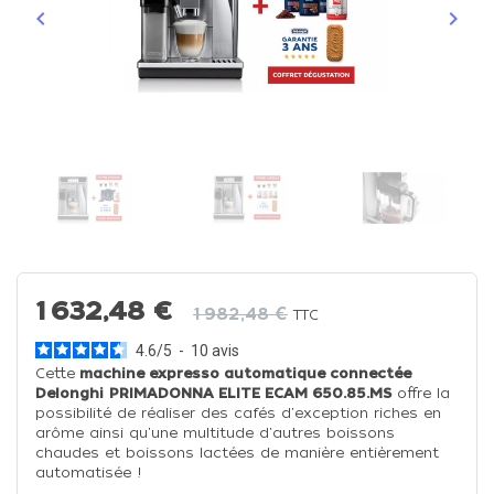
keyboard_arrow_left
keyboard_arrow_right
Précédent
Suiva
1 632,48 €
1 982,48 €
TTC
4.6
/
5
-
10
avis
Cette
machine expresso automatique connectée
Delonghi
PRIMADONNA ELITE ECAM 650.85.MS
offre la
possibilité de réaliser des cafés d'exception riches en
arôme ainsi qu'une multitude d'autres boissons
chaudes et boissons lactées de manière entièrement
automatisée !