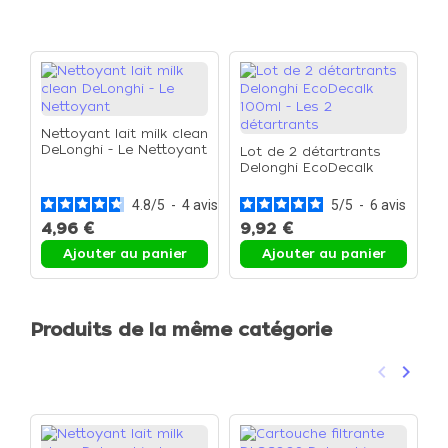
Nettoyant lait milk clean
DeLonghi - Le Nettoyant
Lot de 2 détartrants
Delonghi EcoDecalk
100ml - Les 2
détartrants
4.8
/
5
-
4
avis
5
/
5
-
6
avis
4,96 €
9,92 €
Ajouter au panier
Ajouter au panier
Produits de la même catégorie
keyboard_arrow_left
keyboard_arrow_right
Précéden
Suivan