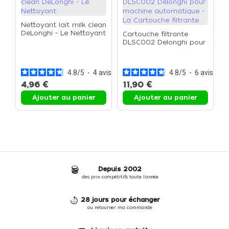
Nettoyant lait milk clean
DeLonghi - Le Nettoyant
Cartouche filtrante
DLSC002 Delonghi pour
L
machine automatique -
D
La Cartouche filtrante
1
d
4.8
/
5
-
4
avis
4.8
/
5
-
6
avis
4,96 €
11,90 €
9
Ajouter au panier
Ajouter au panier
Depuis 2002
des prix compétitifs toute l'année
28 jours pour échanger
ou retourner ma commande