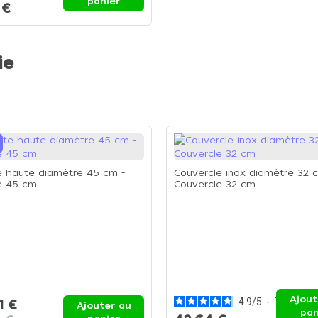
panier
 €
ie
 haute diamètre 45 cm -
Couvercle inox diamètre 32 
e 45 cm
Couvercle 32 cm
Ajout
4.9
/
5
-
7
avis
1 €
Ajouter au
pan