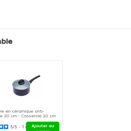
ble
le en céramique anti-
e 20 cm - Casserole 20 cm
Ajouter au
5
/
5
-
1
avis