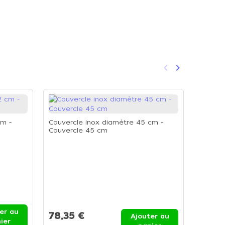
keyboard_arrow_left
keyboard_arrow_right
Précédent
Suivant
-18%
cm -
Couvercle inox diamètre 45 cm -
Couvercle 45 cm
Grill ca
er au
78,35 €
88,6
Ajouter au
ier