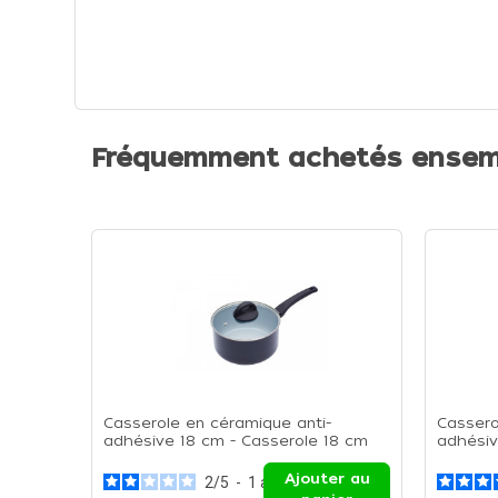
Fréquemment achetés ensem
Casserole en céramique anti-
Cassero
adhésive 18 cm - Casserole 18 cm
adhésiv
Ajouter au
2
/
5
-
1
avis