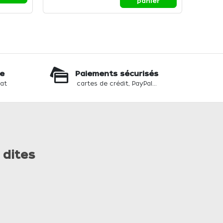
108,1
panier
te
Paiements sécurisés
hat
cartes de crédit, PayPal...
 dites