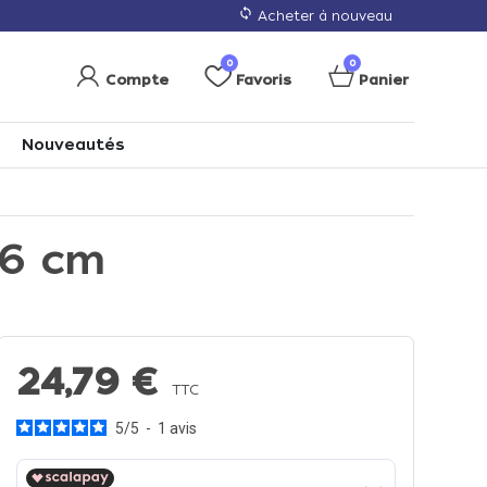
loop
Acheter à nouveau
0
0
Compte
Favoris
Panier
Nouveautés
16 cm
24,79 €
TTC
5
/
5
-
1
avis