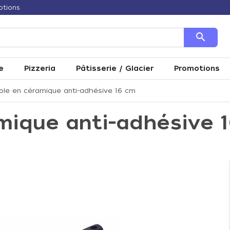
otions
search
e
Pizzeria
Pâtisserie / Glacier
Promotions
le en céramique anti-adhésive 16 cm
mique anti-adhésive 