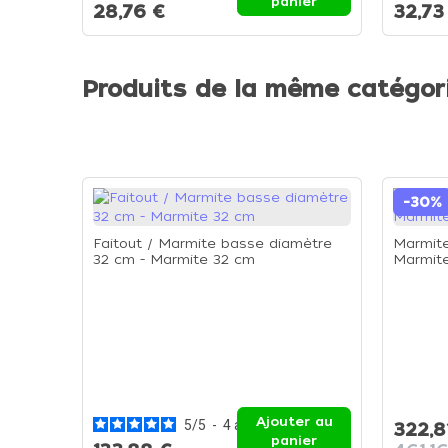
panier
28,76 €
32,73
Produits de la même catégor
-30%
Faitout / Marmite basse diamètre
Marmite
32 cm - Marmite 32 cm
Marmit
Ajouter au
5
/
5
-
4
avis
322,8
panier