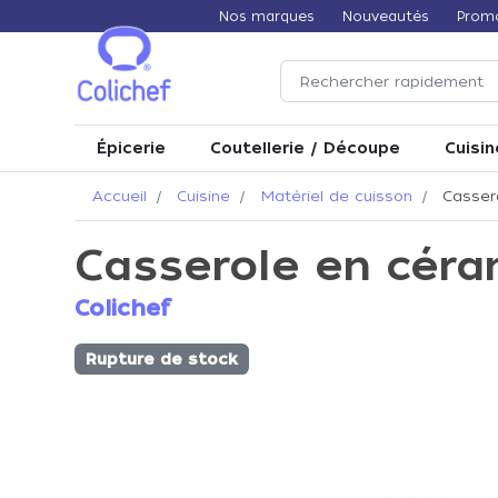
Nos marques
Nouveautés
Prom
Épicerie
Coutellerie / Découpe
Cuisin
Accueil
Cuisine
Matériel de cuisson
Cassero
Casserole en céra
Colichef
Rupture de stock