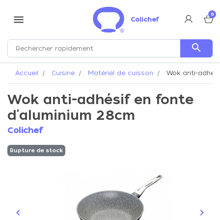
0
menu
Colichef
search
Accueil
Cuisine
Matériel de cuisson
Wok anti-adhési
Wok anti-adhésif en fonte
d'aluminium 28cm
Colichef
Rupture de stock
keyboard_arrow_left
keyboard_arrow_right
Précédent
Suiva