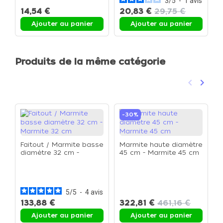
3
/
5
-
1
avis
14,54 €
20,83 €
29,75 €
Ajouter au panier
Ajouter au panier
Produits de la même catégorie
keyboard_arrow_left
keyboard_arrow_right
Précéden
Suivan
-30%
Faitout / Marmite basse
Marmite haute diamètre
diamètre 32 cm -
45 cm - Marmite 45 cm
Marmite 32 cm
C
3
5
/
5
-
4
avis
133,88 €
322,81 €
461,16 €
Ajouter au panier
Ajouter au panier