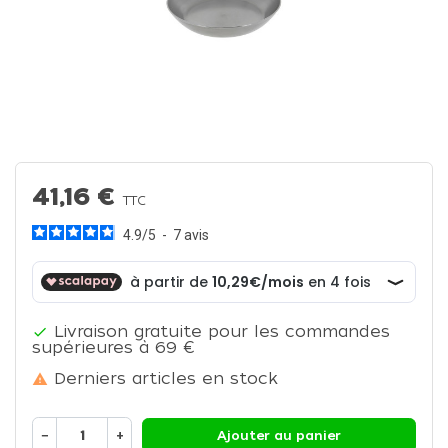
41,16 €
TTC
4.9
/
5
-
7
avis
Livraison gratuite pour les commandes

supérieures à 69 €
Derniers articles en stock

−
+
Ajouter au panier