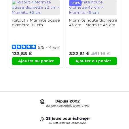
-30%
Faitout / Marmite basse
Marmite haute diamètre
diamètre 32 cm -
45 cm - Marmite 45 cm
Marmite 32 cm
C
3
5
/
5
-
4
avis
133,88 €
322,81 €
461,16 €
Ajouter au panier
Ajouter au panier
Depuis 2002
des prix compétitifs toute l'année
28 jours pour échanger
ou retourner ma commande