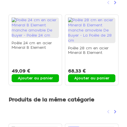
keyboard_arrow_left
keyboard_arrow_right
Précéden
Suivan
Poêle 24 cm en acier
Mineral B Element
Poêle 28 cm en acier
C
manche amovible De
Mineral B Element
3
Buyer - Poêle 24 cm
manche amovible De
Buyer - La Poêle de 28
cm
49,09 €
68,33 €
Ajouter au panier
Ajouter au panier
Produits de la même catégorie
keyboard_arrow_left
keyboard_arrow_right
Précéden
Suivan