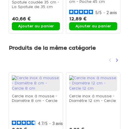
cm - Poche 45 cm
Spatule coudée 35 cm -
La Spatule de 35 cm
5
/
5
-
2
avis
40,66 €
12,89 €
Ajouter au panier
Ajouter au panier
Produits de la même catégorie
keyboard_arrow_left
keyboard_arrow_right
Précéden
Suivan
Cercle inox à mousse -
Cercle inox à mousse -
Diamètre 8 cm - Cercle
Diamètre 12 cm - Cercle
8 cm
12 cm
C
D
2
4.7
/
5
-
3
avis