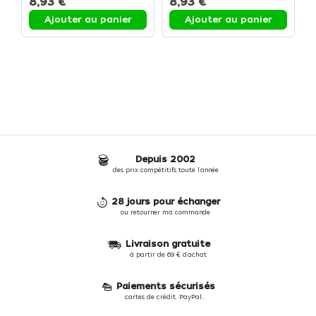
8,93 €
8,93 €
1
Ajouter au panier
Ajouter au panier
Depuis 2002
des prix compétitifs toute l'année
28 jours pour échanger
ou retourner ma commande
Livraison gratuite
à partir de 69 € d'achat
Paiements sécurisés
cartes de crédit, PayPal...