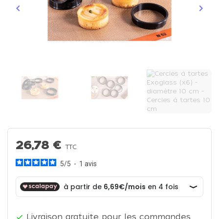
keyboard_arrow_left
keyboard_arrow_right
Précédent
Suiva
26,78 €
TTC
5
/
5
-
1
avis
Livraison gratuite pour les commandes
