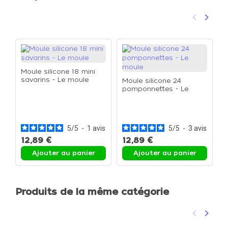
keyboard_arrow_left
keyboard_arrow_right
Précéden
Suivan
Moule silicone 18 mini
savarins - Le moule
Moule silicone 24
pomponnettes - Le
moule
P
p
p
p
5
/
5
-
1
avis
5
/
5
-
3
avis
12,89 €
12,89 €
1
Ajouter au panier
Ajouter au panier
Produits de la même catégorie
keyboard_arrow_left
keyboard_arrow_right
Précéden
Suivan