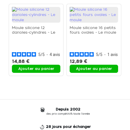
Moule silicone 12
Moule silicone 16 petits
darioles-cylindres - Le
fours ovales - Le moule
moule
M
c
m
5
/
5
-
4
avis
5
/
5
-
1
avis
14,88 €
12,89 €
1
Ajouter au panier
Ajouter au panier
Depuis 2002
des prix compétitifs toute l'année
28 jours pour échanger