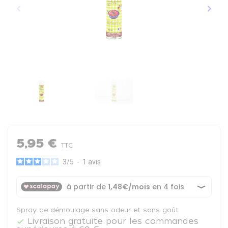
keyboard_arrow_left
keyboard_arrow_right
Précédent
Suiva
5,95 €
TTC
3
/
5
-
1
avis
Spray de démoulage sans odeur et sans goût
Livraison gratuite pour les commandes
