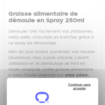
Graisse alimentaire de
démoule en Spray 250ml
Démouler très facilement vos pâtisseries,
mets salés, chocolats et brioches grâce à
ce spray de démoulage.
Rien de plus simple, pulvériser vos moules
(aluminium, inox, cuivre, silicone...) avant
utilisation et le démoulage se fera en
toute simplicité. Cette graisse alimentaire
à base d'huile végétale est
sans odeur,
sans goût et sans huile de Palme.
Continuer sans
accepter
Très pratique et facile à utiliser. Il suffit de
bien secouer la bombe avant utilisation et
pulvériser votre moule ou plaque à +/- 20