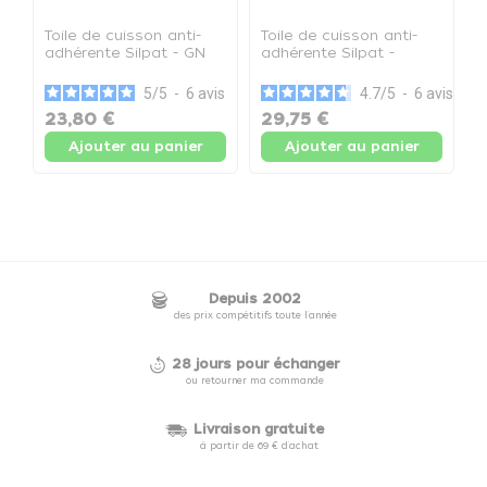
Toile de cuisson anti-
Toile de cuisson anti-
P
adhérente Silpat - GN
adhérente Silpat -
G
1/1 - Toile de cuisson
58,5x38,5 cm
s
5
/
5
-
6
avis
4.7
/
5
-
6
avis
23,80 €
29,75 €
2
Ajouter au panier
Ajouter au panier
Depuis 2002
des prix compétitifs toute l'année
28 jours pour échanger
ou retourner ma commande
Livraison gratuite
à partir de 69 € d'achat