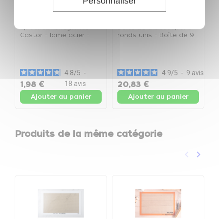
Personnaliser
Eplucheur à légumes
Boîte de 9 découpoirs
Castor - lame acier -
ronds unis - Boîte de 9
Eplucheur
découpoirs
B
r
d
4.8
/
5
-
4.9
/
5
-
9
avis
1,98 €
18
avis
20,83 €
Ajouter au panier
Ajouter au panier
Produits de la même catégorie
keyboard_arrow_left
keyboard_arrow_right
Précéden
Suivan