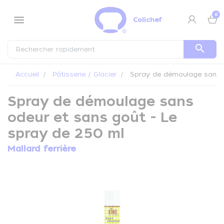
Panneau de gestion des cookies
0
menu
Colichef
search
Accueil
Pâtisserie / Glacier
Spray de démoulage sans o
Spray de démoulage sans
odeur et sans goût - Le
spray de 250 ml
Mallard ferrière