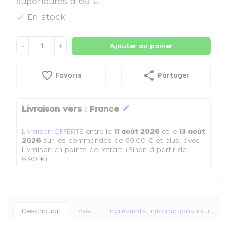
supérieures à 69 €
En stock

−
+
Ajouter au panier
favorite_border
share
Favoris
Partager
edit
Livraison vers :
France
Livraison OFFERTE
entre le
11 août 2026
et le
13 août
2026
sur les commandes de 69,00 € et plus, avec
Livraison en points de retrait. (Sinon à partir de
6,90 €)
Description
Avis
Ingrédients, informations nutrition