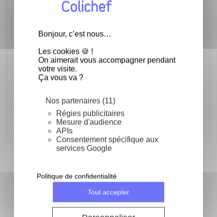
cm. Permet de graisser dans les moindres
recoins et de manière très rapide.
Bonjour, c’est nous…
Ingrédients : Huile de colza (97,4%),
émulsifiant (lécithine de colza, huile de
Les cookies 🍪 !
coco totalement hydrogénée. Antioxygène
On aimerait vous accompagner pendant
votre visite.
E306
Ça vous va ?
Bien agiter avant utilisation et à
appliquer à température ambiante.
Nos partenaires (11)
Régies publicitaires
Mesure d'audience
APIs
Consentement spécifique aux
services Google
Fréquemment achetés ensemble
Politique de confidentialité
keyboard_arrow_left
keyboard_arrow_right
Précéden
Suivan
Tout accepter