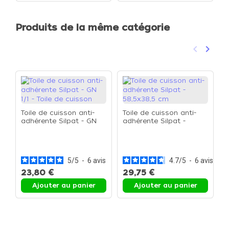
Produits de la même catégorie
keyboard_arrow_left
keyboard_arrow_right
Précéden
Suivan
Toile de cuisson anti-
Toile de cuisson anti-
adhérente Silpat - GN
adhérente Silpat -
1/1 - Toile de cuisson
58,5x38,5 cm
P
G
s
5
/
5
-
6
avis
4.7
/
5
-
6
avis
23,80 €
29,75 €
2
Ajouter au panier
Ajouter au panier