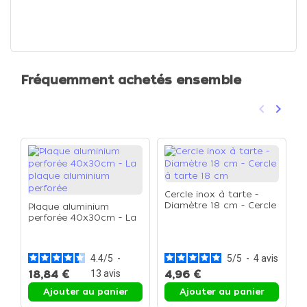
Fréquemment achetés ensemble
keyboard_arrow_left
keyboard_arrow_right
Précéden
Suivan
Cercle inox à tarte -
Diamètre 18 cm - Cercle
Plaque aluminium
à tarte 18 cm
perforée 40x30cm - La
R
plaque aluminium
-
perforée
4.4
/
5
-
5
/
5
-
4
avis
18,84 €
13
avis
4,96 €
1
Ajouter au panier
Ajouter au panier