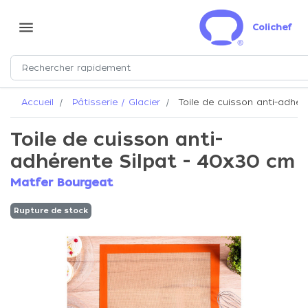
menu
Colichef
Accueil
Pâtisserie / Glacier
Toile de cuisson anti-adhér
Toile de cuisson anti-
adhérente Silpat - 40x30 cm
Matfer Bourgeat
Rupture de stock