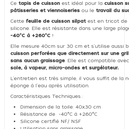
Ce
tapis de cuisson
est idéal pour la
cuisson s
pâtisseries et viennoiseries
ou
le
travail du su
Cette
feuille de cuisson silpat
est en tricot de
silicone. Elle est résistante dans une large pl
-40°C à +260°C
!
Elle mesure 40cm sur 30 cm et s'utilise aussi b
cuisson perforées que directement sur une gril
sans aucun graissage
. Elle est compatible ave
sole, à vapeur, micro-ondes et surgélateur.
L'entretien est très simple, il vous suffit de la
éponge à l'eau après utilisation.
Caractéristiques Techniques :
Dimension de la toile: 40x30 cm
Résistance de -40°C à +260°C
Silicone certifié NF/ NSF
Utilisation sans graissage