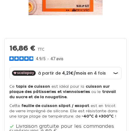
16,86 €
TTC
4.9
/
5
-
47
avis
Ce
tapis de cuisson
est idéal pour la
cuisson sur
plaque des pâtisseries et viennoiseries
ou
le
travail
du sucre et de la nougatine.
Cette
feuille de cuisson silpat / exopat
est en tricot
de verre imprégné de silicone. Elle est résistante dans
une large plage de température: de
-40°C à +300°C
!
Livraison gratuite pour les commandes

supérieures à 69 €