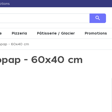
otions
search
e
Pizzeria
Pâtisserie / Glacier
Promotions
xopap - 60x40 cm
xopap - 60x40 cm