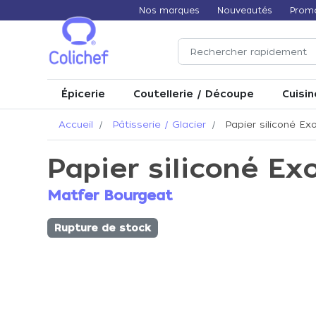
Nos marques
Nouveautés
Prom
Épicerie
Coutellerie / Découpe
Cuisin
Accueil
Pâtisserie / Glacier
Papier siliconé E
Papier siliconé E
Matfer Bourgeat
Rupture de stock