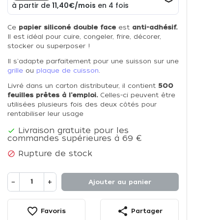
Ce
papier siliconé double face
est
anti-adhésif.
Il est idéal pour cuire, congeler, frire, décorer,
stocker ou superposer !
Il s'adapte parfaitement pour une suisson sur une
grille
ou
plaque de cuisson
.
Livré dans un carton distributeur, il contient
500
feuilles prêtes à l'emploi.
Celles-ci peuvent être
utilisées plusieurs fois des deux côtés pour
rentabiliser leur usage
Livraison gratuite pour les

commandes supérieures à 69 €
Rupture de stock

−
+
Ajouter au panier
favorite_border
share
Favoris
Partager