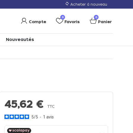
loop
Acheter à nouveau
0
0
Compte
Favoris
Panier
Nouveautés
45,62 €
TTC
5
/
5
-
1
avis