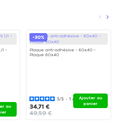
keyboard_arrow_left
keyboard_arrow_right
Précédent
Suivant
-30%
/1 -
Plaque anti-adhésive - 60x40 -
Plaque 60x40
Plaque 
Plaque
Ajouter au
5
/
5
-
1
avis
panier
34,71 €
er au
37,69
ier
49,59 €