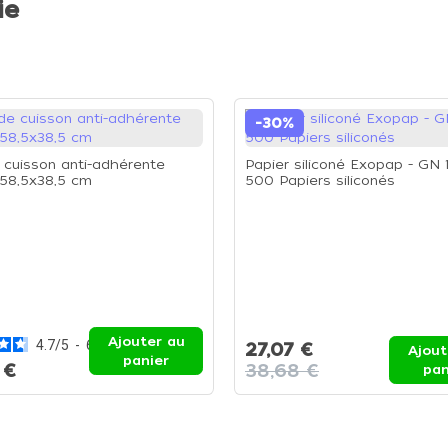
ie
-30%
e cuisson anti-adhérente
Papier siliconé Exopap - GN 1
- 58,5x38,5 cm
500 Papiers siliconés
Ajouter au
4.7
/
5
-
6
avis
27,07 €
Ajout
panier
 €
38,68 €
pan