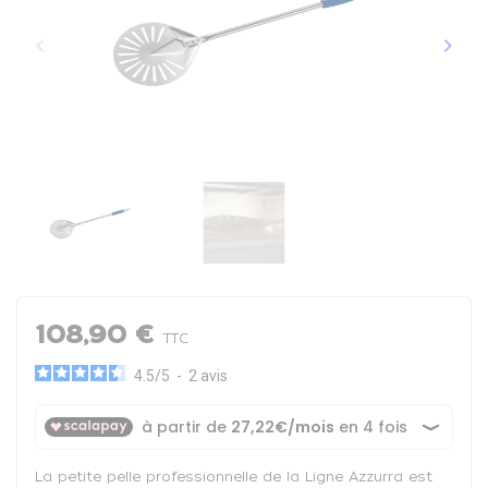
keyboard_arrow_left
keyboard_arrow_right
Précédent
Suiva
108,90 €
TTC
4.5
/
5
-
2
avis
La petite pelle professionnelle de la Ligne Azzurra est