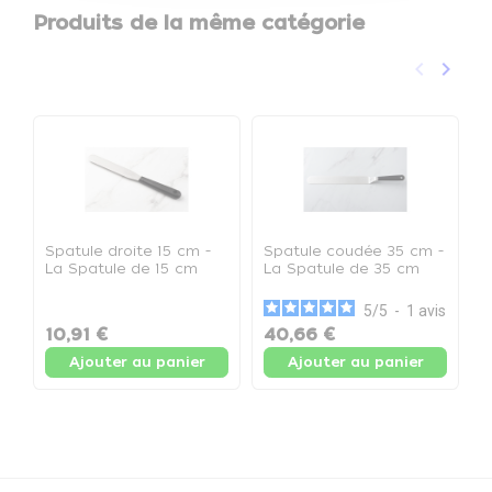
Produits de la même catégorie
keyboard_arrow_left
keyboard_arrow_right
Précéden
Suivan
Spatule droite 15 cm -
Spatule coudée 35 cm -
S
La Spatule de 15 cm
La Spatule de 35 cm
E
a
c
5
/
5
-
1
avis
10,91 €
40,66 €
7
Ajouter au panier
Ajouter au panier