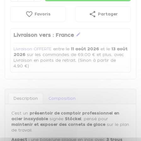
favorite_border
share
Favoris
Partager
edit
Livraison vers :
France
Livraison OFFERTE
entre le
11 août 2026
et le
13 août
2026
sur les commandes de 69,00 € et plus, avec
Livraison en points de retrait. (Sinon à partir de
4,90 €)
Description
Composition
C’est un
présentoir de comptoir professionnel en
acier inoxydable
signée
Stöckel
, pensé pour
maintenir et exposer des cornets de glace
sur le plan
de travail.
Aspect :
une base/une plaque en inox avec
3 trous