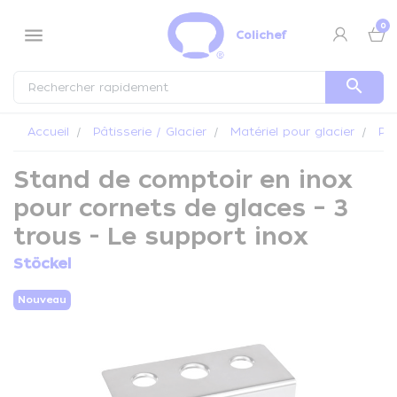
Panneau de gestion des cookies
0
menu
Colichef
search
Accueil
Pâtisserie / Glacier
Matériel pour glacier
Pré
Stand de comptoir en inox
pour cornets de glaces – 3
trous - Le support inox
Stöckel
Nouveau