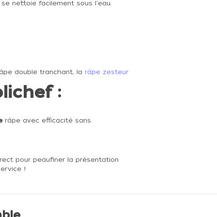
e se nettoie facilement sous l'eau.
râpe double tranchant
, la
râpe zesteur
lichef :
le
râpe avec efficacité sans
direct pour peaufiner la présentation
service !
ble