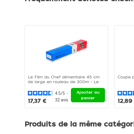
Le Film du Chef alimentaire 45 cm
Coupe p
de large en rouleau de 300m - Le
rouleau de 45 cm
Ajouter au
4.5
/
5
-
panier
32
avis
17,37 €
12,89
Produits de la même catégor