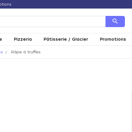
otions
search
e
Pizzeria
Pâtisserie / Glacier
Promotions
ne
Râpe à truffes