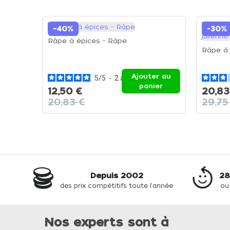
-40%
-30%
Râpe à épices - Râpe
Râpe à 
Ajouter au
5
/
5
-
2
avis
panier
12,50 €
20,83
20,83 €
29,75
Depuis 2002
28
des prix compétitifs toute l'année
ou
Nos experts sont à