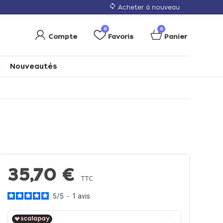
loop
Acheter à nouveau
0
0
Compte
Favoris
Panier
Nouveautés
35,70 €
TTC
5
/
5
-
1
avis