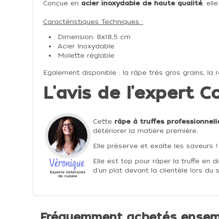
Conçue en
acier inoxydable de haute qualité
, ell
Caractéristiques Techniques :
Dimension: 8x18,5 cm
Acier Inoxydable
Molette réglable
Egalement disponible :
la
râpe très gros grains
,
la
L'avis de l'expert Co
Cette
râpe à truffes professionnel
détériorer la matière première.
Elle préserve et exalte les saveurs !
Elle est top pour râper la truffe en 
d'un plat devant la clientèle lors du 
Fréquemment achetés ensem