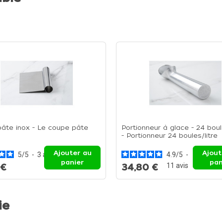
âte inox - Le coupe pâte
Portionneur à glace - 24 boul
- Portionneur 24 boules/litre
Ajouter au
Ajout
5
/
5
-
3
avis
4.9
/
5
-
panier
pan
11
avis
 €
34,80 €
ie