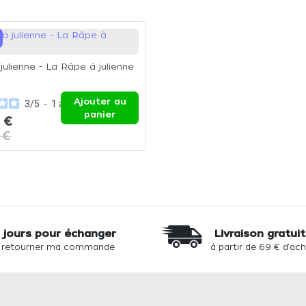
julienne - La Râpe à julienne
Ajouter au
3
/
5
-
1
avis
panier
 €
 €
 jours pour échanger
Livraison gratui
 retourner ma commande
à partir de 69 € d'ac