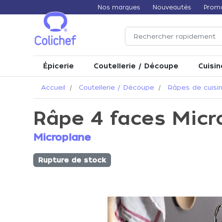
Nos marques
Nouveautés
Prom
Épicerie
Coutellerie / Découpe
Cuisin
Accueil
Coutellerie / Découpe
Râpes de cuisi
Râpe 4 faces Micr
Microplane
Rupture de stock