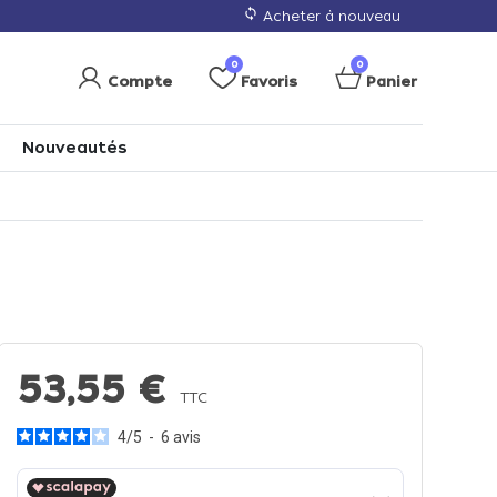
loop
Acheter à nouveau
0
0
Compte
Favoris
Panier
Nouveautés
53,55 €
TTC
4
/
5
-
6
avis