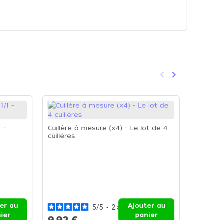
keyboard_arrow_left
keyboard_arrow_right
Précédent
Suivant
 -
Cuillère à mesure (x4) - Le lot de 4
cuillères
Cocotte
Cocott
er au
Ajouter au
5
/
5
-
2
avis
ier
panier
9,92 €
197,3