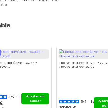
ette râpe permet de travailler avec
ière.
ble
anti-adhésive - 60x40 -
Plaque anti-adhésive - GN 1/1
 60x40
Plaque anti-adhésive
Ajouter au
5
/
5
-
1
avis
panier
Ajout
5
/
5
-
1
avis
 €
pan
37,69 €