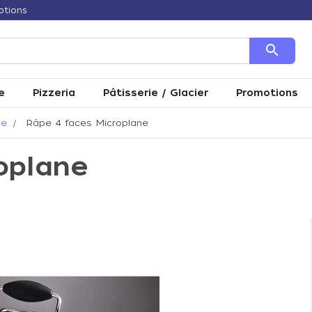
otions
search
e
Pizzeria
Pâtisserie / Glacier
Promotions
ne
Râpe 4 faces Microplane
oplane