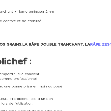
 tranchant +1 lame éminceur 2mm
confort et de stabilité
OS GRAINS
,
LA RÂPE DOUBLE TRANCHANT, LA
RÂPE ZES
lichef :
emporain, elle convient
comme professionnel.
 avec une bonne prise en main ou posé
urs Microplane, elle a un bon
ors de l'utilisation.