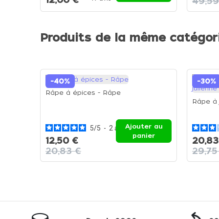
49,59
Produits de la même catégor
-40%
-30%
Râpe à épices - Râpe
Râpe à 
Ajouter au
5
/
5
-
2
avis
panier
12,50 €
20,83
20,83 €
29,75