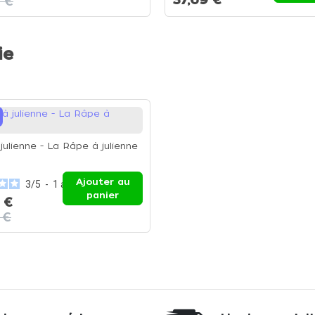
 €
ie
julienne - La Râpe à julienne
Ajouter au
3
/
5
-
1
avis
panier
 €
 €