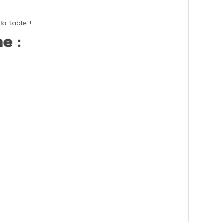
la table !
e :