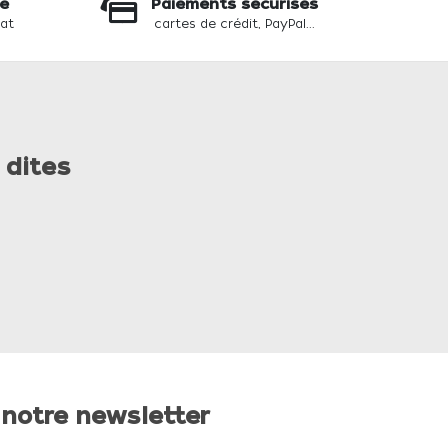
te
Paiements sécurisés
hat
cartes de crédit, PayPal...
 dites
 notre newsletter