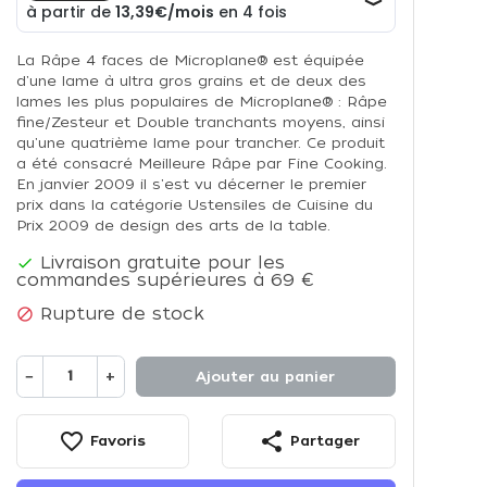
La Râpe 4 faces de Microplane® est équipée
d'une lame à ultra gros grains et de deux des
lames les plus populaires de Microplane® : Râpe
fine/Zesteur et Double tranchants moyens, ainsi
qu'une quatrième lame pour trancher. Ce produit
a été consacré Meilleure Râpe par Fine Cooking.
En janvier 2009 il s'est vu décerner le premier
prix dans la catégorie Ustensiles de Cuisine du
Prix 2009 de design des arts de la table.
Livraison gratuite pour les

commandes supérieures à 69 €
Rupture de stock

−
+
Ajouter au panier
favorite_border
share
Favoris
Partager