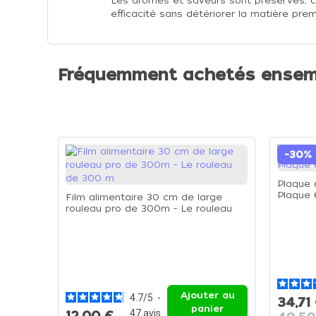
Les arômes et saveurs sont préservés, c
efficacité sans détériorer la matière prem
Fréquemment achetés ensem
-30%
Plaque 
Plaque
Film alimentaire 30 cm de large
rouleau pro de 300m - Le rouleau
de 300 m
Ajouter au
4.7
/
5
-
34,71
panier
47
avis
12,00 €