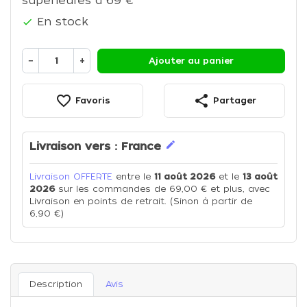
supérieures à 69 €
En stock

−
+
Ajouter au panier
favorite_border
share
Favoris
Partager
edit
Livraison vers :
France
Livraison OFFERTE
entre le
11 août 2026
et le
13 août
2026
sur les commandes de 69,00 € et plus, avec
Livraison en points de retrait. (Sinon à partir de
6,90 €)
Description
Avis