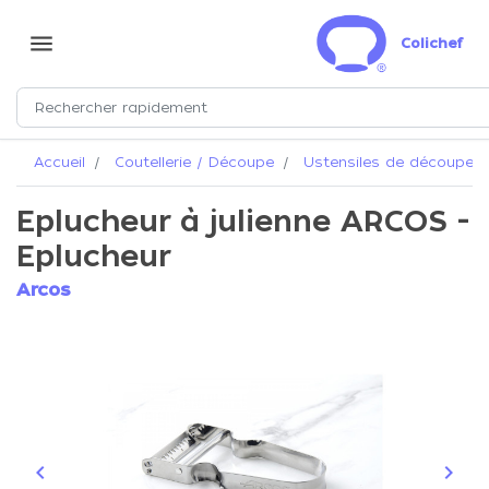
menu
Colichef
Accueil
Coutellerie / Découpe
Ustensiles de découpe
Eplucheur à julienne ARCOS -
Eplucheur
Arcos
keyboard_arrow_left
keyboard_arrow_right
Précédent
Suiva