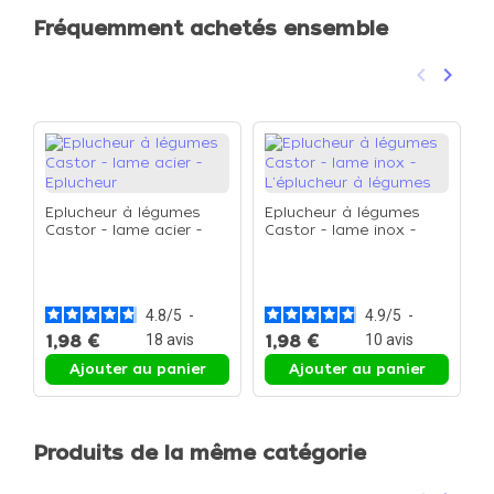
Fréquemment achetés ensemble
keyboard_arrow_left
keyboard_arrow_right
Précéden
Suivan
Eplucheur à légumes
Eplucheur à légumes
Castor - lame acier -
Castor - lame inox -
Eplucheur
L'éplucheur à légumes
C
c
4.8
/
5
-
4.9
/
5
-
1,98 €
18
avis
1,98 €
10
avis
4
Ajouter au panier
Ajouter au panier
Produits de la même catégorie