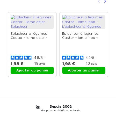
keyboard_arrow_left
keyboard_arrow_right
Précéden
Suivan
Eplucheur à légumes
Eplucheur à légumes
Castor - lame acier -
Castor - lame inox -
Eplucheur
L'éplucheur à légumes
C
q
o
4.8
/
5
-
4.9
/
5
-
1,98 €
18
avis
1,98 €
10
avis
1
Ajouter au panier
Ajouter au panier
Depuis 2002
des prix compétitifs toute l'année