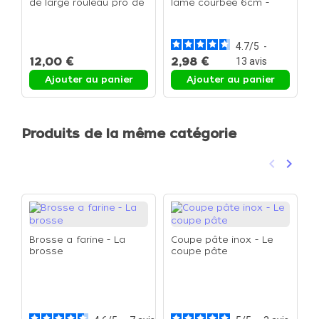
de large rouleau pro de
lame courbée 6cm -
E
300m - Le rouleau de
Couteau à légumes 6
C
300 m
cm
L
4.7
/
5
-
12,00 €
2,98 €
1
13
avis
Ajouter au panier
Ajouter au panier
Produits de la même catégorie
keyboard_arrow_left
keyboard_arrow_right
Précéden
Suivan
Brosse a farine - La
Coupe pâte inox - Le
brosse
coupe pâte
C
c
C