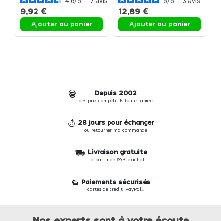
4.6
/
5
-
7
avis
5
/
5
-
3
avis
9,92 €
12,89 €
4
Ajouter au panier
Ajouter au panier
Depuis 2002
des prix compétitifs toute l'année
28 jours pour échanger
ou retourner ma commande
Livraison gratuite
à partir de 69 € d'achat
Paiements sécurisés
cartes de crédit, PayPal...
Nos experts sont à votre écoute