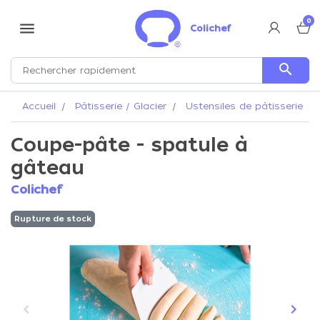
0
menu
Colichef
search
Accueil
Pâtisserie / Glacier
Ustensiles de pâtisserie
Coupe-pâte - spatule à
gâteau
Colichef
Rupture de stock
keyboard_arrow_left
keyboard_arrow_right
Précédent
Suiva