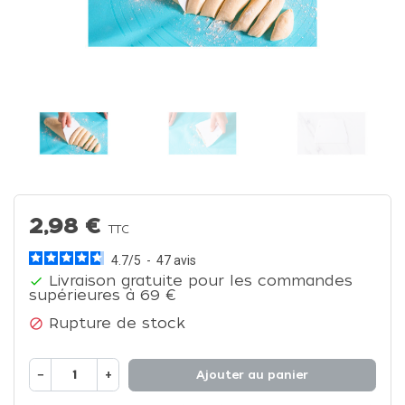
2,98 €
TTC
4.7
/
5
-
47
avis
Livraison gratuite pour les commandes

supérieures à 69 €
Rupture de stock

−
+
Ajouter au panier