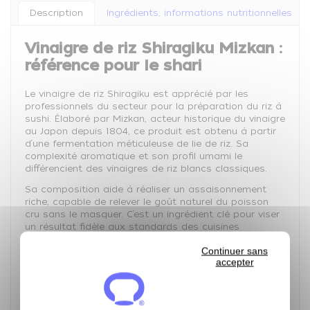
Description
Ingrédients, informations nutritionnelles
Vinaigre de riz Shiragiku Mizkan :
référence pour le shari
Le vinaigre de riz Shiragiku est apprécié par les
professionnels du secteur pour la préparation du riz à
sushi. Élaboré par Mizkan, acteur historique du vinaigre
au Japon depuis 1804, ce produit est obtenu à partir
d’une fermentation méticuleuse de lie de riz. Sa
complexité aromatique et son profil umami le
différencient des vinaigres de riz blancs classiques.
Sa composition aide à réaliser un assaisonnement
riche, capable de relever le goût naturel du poisson
cru sans le masquer. C’est un ingrédient clé pour viser
un résultat fidèle aux standards des cuisines
nippones.
Continuer sans
Un profil aromatique pour un riz
accepter
à sushi maîtrisé
Avec le Shiragiku, vos préparations gagnent en texture