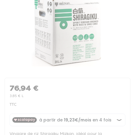
76,94 €
3,85 € L
TTC
Vinaigre de riz Shiragiku Mizkan, idéal pour la