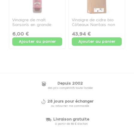
Vinaigre de malt
Vinaigre de cidre bio
V
Sarson’s en grande
Côteaux Nantais non
S
bouteille 568 ml, idéal
pasteurisé en BIB de 10
v
6,00 €
43,94 €
4
pour la cuisine
L pour la cuisine
d
professionnelle et la
professionnelle - Bag in
Ajouter au panier
Ajouter au panier
préparation de recettes.
Box 10L
- Bou
Depuis 2002
des prix compétitifs toute l'année
28 jours pour échanger
ou retourner ma commande
Livraison gratuite
à partir de 69 € d'achat