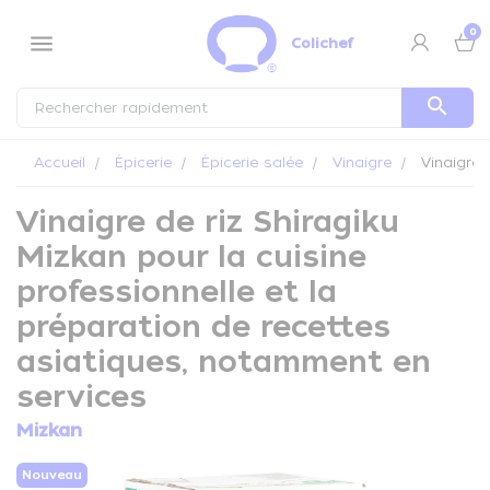
Panneau de gestion des cookies
0
menu
Colichef
search
Accueil
Épicerie
Épicerie salée
Vinaigre
Vinaigre 
Vinaigre de riz Shiragiku
Mizkan pour la cuisine
professionnelle et la
préparation de recettes
asiatiques, notamment en
services
Mizkan
Nouveau