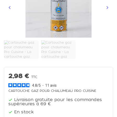
keyboard_arrow_left
keyboard_arrow_right
Précédent
Suiva
2,98 €
TTC
4.8
/
5
-
11
avis
CARTOUCHE GAZ POUR CHALUMEAU PRO CUISINE
Livraison gratuite pour les commandes

supérieures à 69 €
En stock
