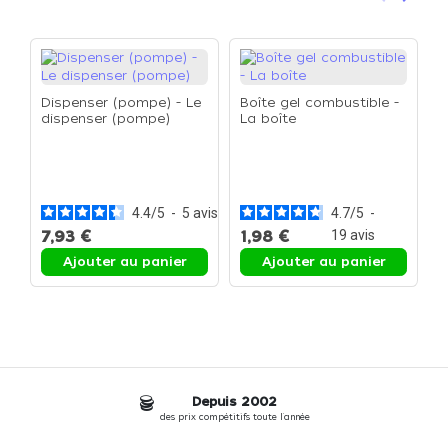
Précéden
Suivan
Dispenser (pompe) - Le
Boîte gel combustible -
dispenser (pompe)
La boîte
C
E
g
4.4
/
5
-
5
avis
4.7
/
5
-
7,93 €
1,98 €
19
avis
3
Ajouter au panier
Ajouter au panier
Depuis 2002
des prix compétitifs toute l'année