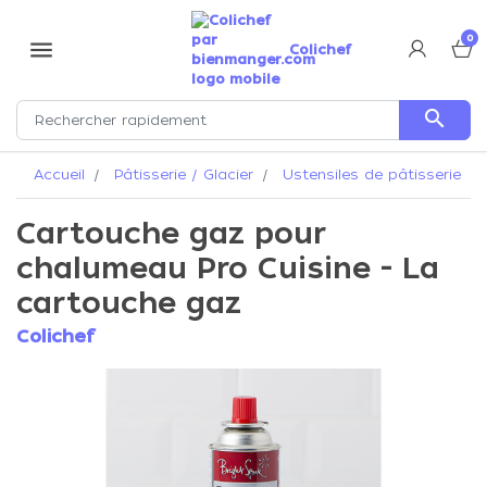
0
menu
Colichef
search
Accueil
Pâtisserie / Glacier
Ustensiles de pâtisserie
Cartouche gaz pour
chalumeau Pro Cuisine - La
cartouche gaz
Colichef