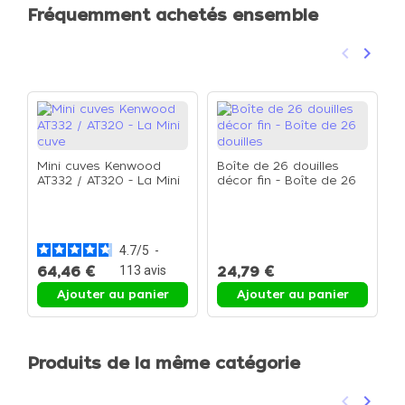
Fréquemment achetés ensemble
keyboard_arrow_left
keyboard_arrow_right
Précéden
Suivan
Mini cuves Kenwood
Boîte de 26 douilles
AT332 / AT320 - La Mini
décor fin - Boîte de 26
cuve
douilles
M
c
m
4.7
/
5
-
64,46 €
113
avis
24,79 €
1
Ajouter au panier
Ajouter au panier
Produits de la même catégorie
keyboard_arrow_left
keyboard_arrow_right