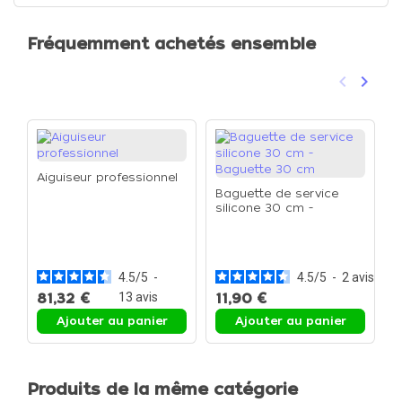
Fréquemment achetés ensemble
keyboard_arrow_left
keyboard_arrow_right
Précéden
Suivan
Aiguiseur professionnel
Baguette de service
silicone 30 cm -
Baguette 30 cm
S
B
b
4.5
/
5
-
4.5
/
5
-
2
avis
81,32 €
13
avis
11,90 €
1
Ajouter au panier
Ajouter au panier
Produits de la même catégorie