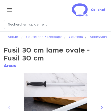
menu
Colichef
Accueil
Coutellerie / Découpe
Couteau
Accessoires 
Fusil 30 cm lame ovale -
Fusil 30 cm
Arcos
keyboard_arrow_left
keyboard_arrow_right
Précédent
Suiva