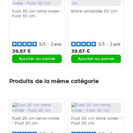
Fusil 30 cm lame ovale -
Barre aimantée 50 cm
Fusil 30 cm
K
d
(
c
5
/
5
-
2
avis
5
/
5
-
2
avis
39,67 €
39,67 €
1
Ajouter au panier
Ajouter au panier
Produits de la même catégorie
Fusil 25 cm lame ronde
Fusil 30 cm lame ovale -
- Fusil 25 cm
Fusil 30 cm