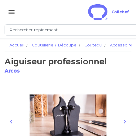
menu
Colichef
Accueil
Coutellerie / Découpe
Couteau
Accessoires 
Aiguiseur professionnel
Arcos
keyboard_arrow_left
keyboard_arrow_right
Précédent
Suiva