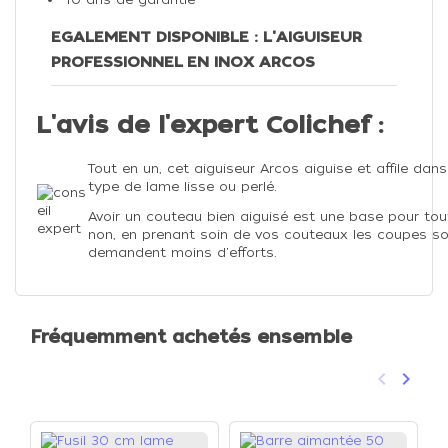
EGALEMENT DISPONIBLE : L'AIGUISEUR
PROFESSIONNEL EN INOX ARCOS
L'avis de l'expert Colichef :
Tout en un, cet aiguiseur Arcos aiguise et affile 
type de lame lisse ou perlé.
Avoir un couteau bien aiguisé est une base pour tout
non, en prenant soin de vos couteaux les coupes so
demandent moins d'efforts.
Fréquemment achetés ensemble
keyboard_arrow_left
keyboard_arrow_right
Précéden
Suivan