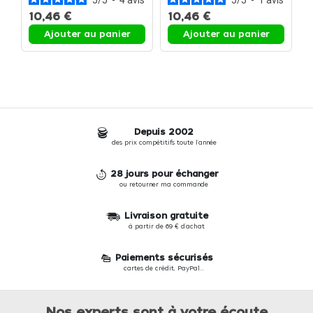
5
/
5
-
4
avis
5
/
5
-
1
avis
10,46 €
10,46 €
1
Ajouter au panier
Ajouter au panier
Depuis 2002
des prix compétitifs toute l'année
28 jours pour échanger
ou retourner ma commande
Livraison gratuite
à partir de 69 € d'achat
Paiements sécurisés
cartes de crédit, PayPal...
Nos experts sont à votre écoute