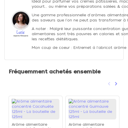
Idéal pour parfumer vos crèmes pâtissières, mac
yaourt... ou même vos préparations salées & cock
Une gamme professionnelle d'arômes alimentaire
des saveurs que l'on ne peut pas transformer à l'
A noter : Malgré leur puissante concentration gu
alimentaires sont très pauvres en calories et so
les recettes diététiques.
Mon coup de coeur : Entremet à l'abricot arôme
Fréquemment achetés ensemble
keyboard_arrow_left
keyboard_arrow_right
Précéden
Suivan
Arôme alimentaire
Arôme alimentaire