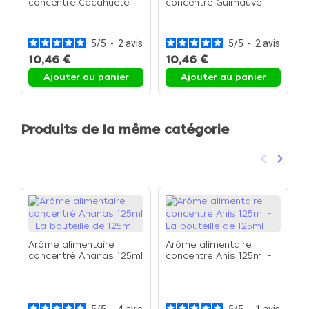
concentré Cacahuète
concentré Guimauve
A
125ml - La bouteille de
125ml - La bouteille de
c
125ml
125ml
1
1
5
/
5
-
2
avis
5
/
5
-
2
avis
10,46 €
10,46 €
1
Ajouter au panier
Ajouter au panier
Produits de la même catégorie
keyboard_arrow_left
keyboard_arrow_right
Précéden
Suivan
Arôme alimentaire
Arôme alimentaire
concentré Ananas 125ml
concentré Anis 125ml -
- La bouteille de 125ml
La bouteille de 125ml
A
c
1
1