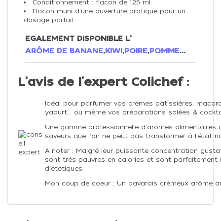
Conditionnement : flacon de 125 ml.
Flacon muni d'une ouverture pratique pour un
dosage parfait
EGALEMENT DISPONIBLE L'
ARÔME DE BANANE
,
KIWI
,
POIRE
,
POMME
...
L'avis de l'expert Colichef :
Idéal pour parfumer vos crèmes pâtissières, macar
yaourt... ou même vos préparations salées & cocktai
Une gamme professionnelle d'arômes alimentaires 
saveurs que l'on ne peut pas transformer à l'état na
A noter : Malgré leur puissante concentration gusta
sont très pauvres en calories et sont parfaitement 
diététiques.
Mon coup de coeur : Un bavarois crémeux arôme a