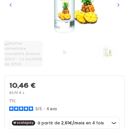
keyboard_arrow_left
keyboard_arrow_right
Précédent
Suiva
10,46 €
83,70 € L
TTC
5
/
5
-
4
avis