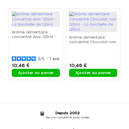
Arôme alimentaire
concentré Anis 125ml -
Arôme alimentaire
La bouteille de 125ml
concentré Chocolat noir
A
125ml - La bouteille de
c
125ml
L
5
/
5
-
1
avis
10,46 €
10,46 €
1
Ajouter au panier
Ajouter au panier
Depuis 2002
des prix compétitifs toute l'année