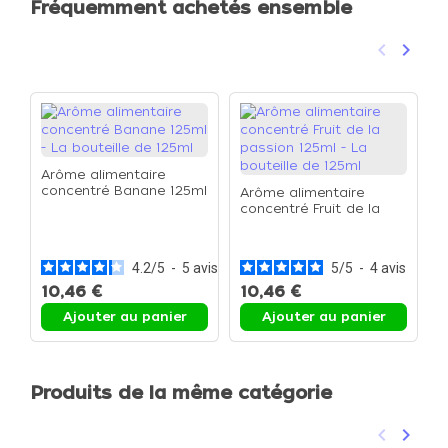
Fréquemment achetés ensemble
keyboard_arrow_left
keyboard_arrow_right
Précéden
Suivan
Arôme alimentaire
concentré Banane 125ml
Arôme alimentaire
- La bouteille de 125ml
concentré Fruit de la
A
passion 125ml - La
c
bouteille de 125ml
1
1
4.2
/
5
-
5
avis
5
/
5
-
4
avis
10,46 €
10,46 €
1
Ajouter au panier
Ajouter au panier
Produits de la même catégorie
keyboard_arrow_left
keyboard_arrow_right
Précéden
Suivan