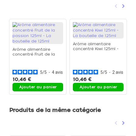
keyboard_arrow_left
keyboard_arrow_right
Précéden
Suivan
Arôme alimentaire
concentré Kiwi 125ml -
Arôme alimentaire
La bouteille de 125ml
concentré Fruit de la
A
passion 125ml - La
c
bouteille de 125ml
b
b
5
/
5
-
4
avis
5
/
5
-
2
avis
10,46 €
10,46 €
1
Ajouter au panier
Ajouter au panier
Produits de la même catégorie
keyboard_arrow_left
keyboard_arrow_right
Précéden
Suivan