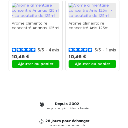
Arôme alimentaire
Arôme alimentaire
concentré Ananas 125ml
concentré Anis 125ml -
- La bouteille de 125ml
La bouteille de 125ml
A
c
1
1
5
/
5
-
4
avis
5
/
5
-
1
avis
10,46 €
10,46 €
1
Ajouter au panier
Ajouter au panier
Depuis 2002
des prix compétitifs toute l'année
28 jours pour échanger
ou retourner ma commande