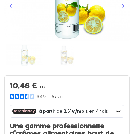
keyboard_arrow_left
keyboard_arrow_right
Précédent
Suiva
10,46 €
TTC
3.4
/
5
-
5
avis
Une gamme professionnelle
d'arômes alimentaires haut de