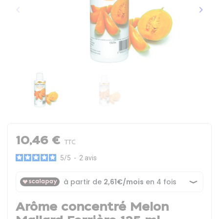
keyboard_arrow_left
keyboard_arrow_right
Précédent
Suiva
10,46 €
TTC
5
/
5
-
2
avis
Arôme concentré Melon