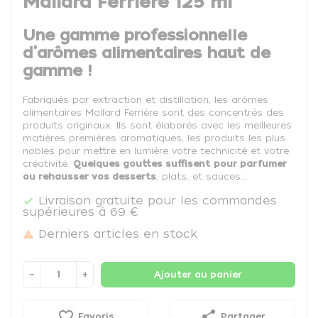
Mallard Ferrière 125 ml
Une gamme professionnelle
d'arômes alimentaires haut de
gamme !
Fabriqués par extraction et distillation, les arômes
alimentaires Mallard Ferrière sont des concentrés des
produits originaux. Ils sont élaborés avec les meilleures
matières premières aromatiques, les produits les plus
nobles pour mettre en lumière votre technicité et votre
créativité.
Quelques gouttes suffisent
pour parfumer
ou rehausser vos desserts
, plats, et sauces...
Livraison gratuite pour les commandes

supérieures à 69 €
Derniers articles en stock

−
+
Ajouter au panier
favorite_border
share
Favoris
Partager