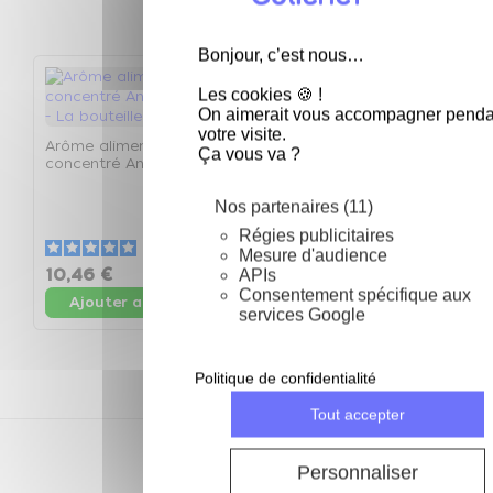
keyboard_arrow_left
keyboard_arrow_right
Précéden
Suivan
Bonjour, c’est nous…
Les cookies 🍪 !
On aimerait vous accompagner penda
votre visite.
Arôme alimentaire
Arôme alimentaire
Ça vous va ?
concentré Ananas 125ml
concentré Anis 125ml -
- La bouteille de 125ml
La bouteille de 125ml
A
Nos partenaires (11)
c
1
Régies publicitaires
1
5
/
5
-
4
avis
5
/
5
-
1
avis
Mesure d'audience
10,46 €
10,46 €
1
APIs
Consentement spécifique aux
Ajouter au panier
Ajouter au panier
services Google
Politique de confidentialité
Tout accepter
Depuis 2002
Personnaliser
des prix compétitifs toute l'année