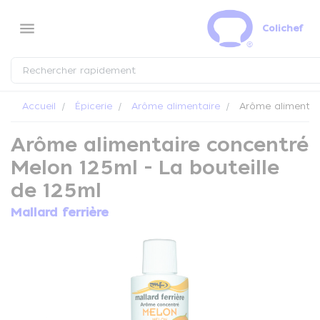
Panneau de gestion des cookies
menu
Colichef
Accueil
Épicerie
Arôme alimentaire
Arôme alimentair
Arôme alimentaire concentré
Melon 125ml - La bouteille
de 125ml
Mallard ferrière