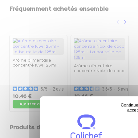
Fréquemment achetés ensemble
keyboard_arrow_left
keyboard_arrow_right
Précéden
Suivan
Arôme alimentaire
concentré Kiwi 125ml -
Arôme alimentaire
La bouteille de 125ml
concentré Noix de coco
A
125ml - La bouteille de
c
125ml
-
5
/
5
-
2
avis
3.6
/
5
-
5
avis
10,46 €
10,46 €
1
Ajouter au panier
Ajouter au panier
Continue
accep
Produits de la même catégorie