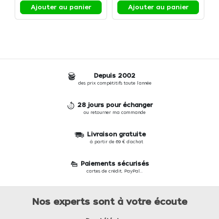
(400x300x100mm)
(530x325x90mm)
c
Ajouter au panier
Ajouter au panier
3
Depuis 2002
des prix compétitifs toute l'année
28 jours pour échanger
ou retourner ma commande
Livraison gratuite
à partir de 69 € d'achat
Paiements sécurisés
cartes de crédit, PayPal...
Nos experts sont à votre écoute