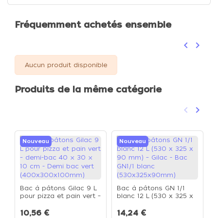
Fréquemment achetés ensemble
keyboard_arrow_left
keyboard_arrow_right
Précéden
Suivan
Aucun produit disponible
Produits de la même catégorie
keyboard_arrow_left
keyboard_arrow_right
Précéden
Suivan
Nouveau
Nouveau
Bac à pâtons Gilac 9 L
Bac à pâtons GN 1/1
C
pour pizza et pain vert –
blanc 12 L (530 x 325 x
p
demi-bac 40 × 30 × 10
90 mm) – Gilac - Bac
p
cm - Demi bac vert
GN1/1 blanc
10,56 €
14,24 €
8
x