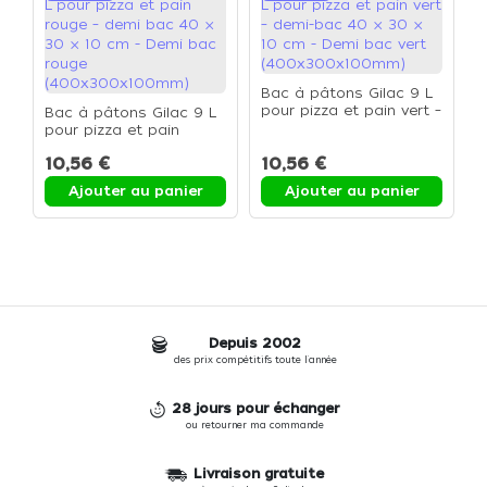
Bac à pâtons Gilac 9 L
C
pour pizza et pain vert –
Bac à pâtons Gilac 9 L
p
demi-bac 40 × 30 × 10
pour pizza et pain
p
cm - Demi bac vert
rouge – demi bac 40 ×
x
10,56 €
10,56 €
8
(400x300x100mm)
30 × 10 cm - Demi bac
c
rouge
3
Ajouter au panier
Ajouter au panier
(400x300x100mm)
Depuis 2002
des prix compétitifs toute l'année
28 jours pour échanger
ou retourner ma commande
Livraison gratuite