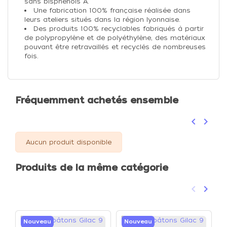
sans bisphénols A.
Une fabrication 100% française réalisée dans
leurs ateliers situés dans la région lyonnaise.
Des produits 100% recyclables fabriqués à partir
de polypropylène et de polyéthylène, des matériaux
pouvant être retravaillés et recyclés de nombreuses
fois.
Fréquemment achetés ensemble
keyboard_arrow_left
keyboard_arrow_right
Précéden
Suivan
Aucun produit disponible
Produits de la même catégorie
keyboard_arrow_left
keyboard_arrow_right
Précéden
Suivan
Nouveau
Nouveau