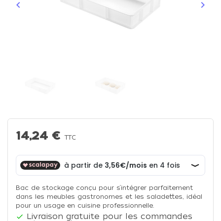
keyboard_arrow_left
keyboard_arrow_right
Précédent
Suiva
14,24 €
TTC
Bac de stockage conçu pour s’intégrer parfaitement
dans les meubles gastronomes et les saladettes, idéal
pour un usage en cuisine professionnelle.
Livraison gratuite pour les commandes
