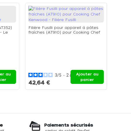
AT352)
Filière Fusilli pour appareil à pâtes
- Le
fraîches (AT910) pour Cooking Chef
Kenwood - Filière Fusilli
Filière
pâtes f
Chef Ke
er au
Ajouter au
3
/
5
-
2
avis
42,6
ier
panier
42,64 €
te
Paiements sécurisés
hat
cartes de crédit, PayPal...