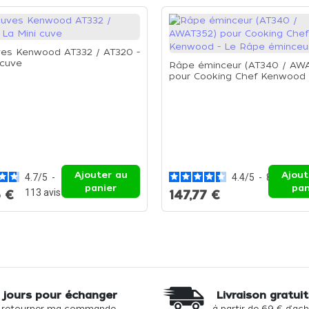
ves Kenwood AT332 / AT320 -
 cuve
Râpe éminceur (AT340 / AW
pour Cooking Chef Kenwood 
Râpe éminceur
Ajouter au
Ajout
4.7
/
5
-
4.4
/
5
-
8
avis
panier
pan
113
avis
 €
147,77 €
 jours pour échanger
Livraison gratui
 retourner ma commande
à partir de 69 € d'ac