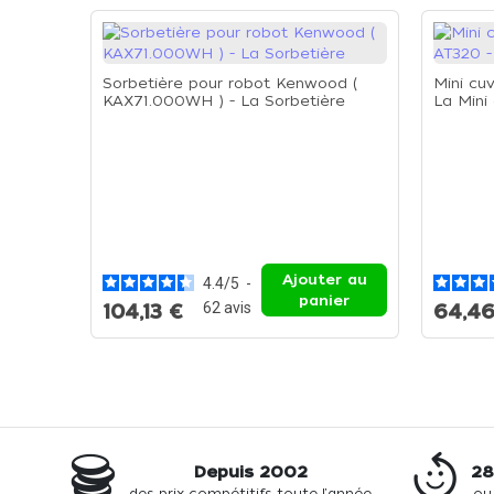
Sorbetière pour robot Kenwood (
Mini cu
KAX71.000WH ) - La Sorbetière
La Mini
Ajouter au
4.4
/
5
-
panier
62
avis
104,13 €
64,46
Depuis 2002
28
des prix compétitifs toute l'année
ou