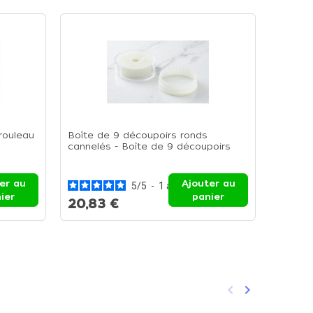
rouleau
Boîte de 9 découpoirs ronds
Mini c
cannelés - Boîte de 9 découpoirs
La Mini
er au
Ajouter au
5
/
5
-
1
avis
ier
panier
20,83 €
64,4
keyboard_arrow_left
keyboard_arrow_right
Précédent
Suivant