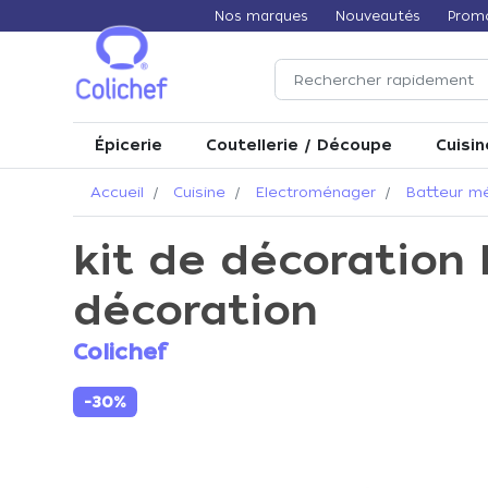
Nos marques
Nouveautés
Prom
Épicerie
Coutellerie / Découpe
Cuisin
Accueil
Cuisine
Electroménager
Batteur m
kit de décoration
décoration
Colichef
-30%