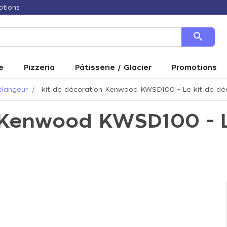
otions
search
e
Pizzeria
Pâtisserie / Glacier
Promotions
élangeur
kit de décoration Kenwood KWSD100 - Le kit de dé
 Kenwood KWSD100 - L