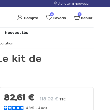
loop
Acheter à nouveau
0
0
Compte
Favoris
Panier
Nouveautés
coration
e kit de
82,61 €
118,02 €
TTC
4.8
/
5
-
4
avis