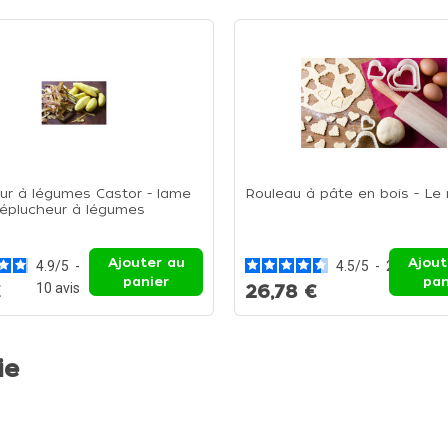
ur à légumes Castor - lame
Rouleau à pâte en bois - Le 
L'éplucheur à légumes
Ajouter au
Ajout
4.9
/
5
-
4.5
/
5
-
2
avis
panier
pan
10
avis
€
26,78 €
ie