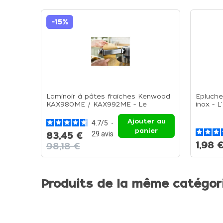
-15%
Laminoir à pâtes fraiches Kenwood
Epluche
KAX980ME / KAX992ME - Le
inox - 
Laminoir à pâtes fraiches
Ajouter au
4.7
/
5
-
panier
29
avis
83,45 €
1,98 
98,18 €
Produits de la même catégor