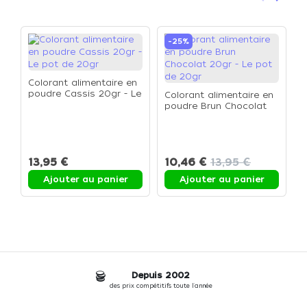
Précéden
Suivan
-25%
Colorant alimentaire en
poudre Cassis 20gr - Le
Colorant alimentaire en
pot de 20gr
poudre Brun Chocolat
L
20gr - Le pot de 20gr
a
r
c
13,95 €
10,46 €
13,95 €
1
Ajouter au panier
Ajouter au panier
Depuis 2002
des prix compétitifs toute l'année