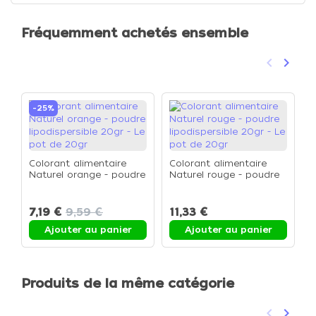
Fréquemment achetés ensemble
keyboard_arrow_left
keyboard_arrow_right
Précéden
Suivan
-25%
Colorant alimentaire
Colorant alimentaire
Naturel orange - poudre
Naturel rouge - poudre
C
lipodispersible 20gr - Le
lipodispersible 20gr - Le
N
pot de 20gr
pot de 20gr
l
7,19 €
9,59 €
11,33 €
8
p
Ajouter au panier
Ajouter au panier
Produits de la même catégorie
keyboard_arrow_left
keyboard_arrow_right