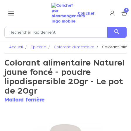
0
menu
Colichef
search
Accueil
Épicerie
Colorant alimentaire
Colorant alimen
Colorant alimentaire Naturel
jaune foncé - poudre
lipodispersible 20gr - Le pot
de 20gr
Mallard ferrière