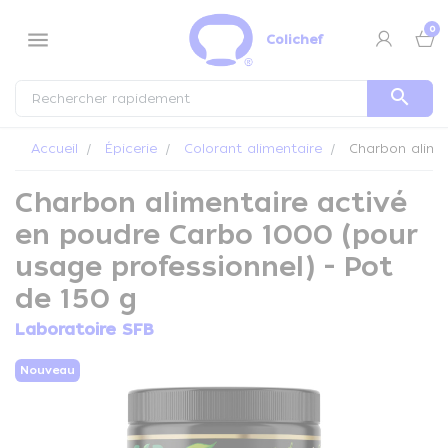
Panneau de gestion des cookies
0
menu
Colichef
search
Accueil
Épicerie
Colorant alimentaire
Charbon alimen
Charbon alimentaire activé
en poudre Carbo 1000 (pour
usage professionnel) - Pot
de 150 g
Laboratoire SFB
Nouveau