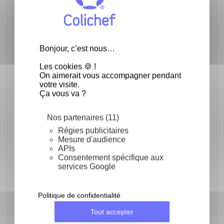
kg de farine dans les pâtes à pain, pâtes à pizza ou
pâtes à pain burger (buns) pour obtenir un noir
intense. En réduisant la dose, on obtient un gris plus
ou moins intense.
Bonjour, c’est nous…
Applications en panification :
parfait pour réaliser
des pains et pâtisseries uniques et tendances. Il
Les cookies 🍪 !
apporte une couleur noire intense et naturelle, sans
On aimerait vous accompagner pendant
altérer le goût. Pour des pains spéciaux, des
votre visite.
baguettes artistiques ou des décorations de
Ça vous va ?
pâtisserie, ce charbon végétal permet de développer
des recettes originales en cuisine professionnelle.
Nos partenaires (11)
Conseils d’utilisation :
incorporez le charbon activé
Carbo 1000 à votre pâte en début de préparation.
Régies publicitaires
Commencez par une petite quantité puis ajustez selon
Mesure d'audience
l’intensité de couleur souhaitée.
APIs
Consentement spécifique aux
Bienfaits santé et usage en complément alimentaire
services Google
:
Le Charbon Alimentaire Activé Carbo 1000 de SFB
peut aussi être utilisé comme complément
alimentaire. Grâce à ses propriétés absorbantes, il
Politique de confidentialité
contribue à la réduction des ballonnements et à
l’amélioration de la digestion. Il est également
Tout accepter
apprécié pour sa capacité à purifier et détoxifier le