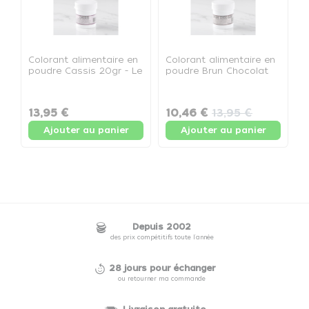
Colorant alimentaire en
Colorant alimentaire en
L
poudre Cassis 20gr - Le
poudre Brun Chocolat
a
pot de 20gr
20gr - Le pot de 20gr
r
c
13,95 €
10,46 €
13,95 €
1
Ajouter au panier
Ajouter au panier
Depuis 2002
des prix compétitifs toute l'année
28 jours pour échanger
ou retourner ma commande