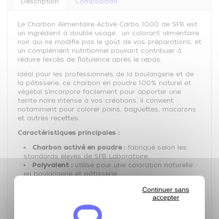
Description
Composition
Le Charbon Alimentaire Activé Carbo 1000 de SFB est
un ingrédient à double usage : un colorant alimentaire
noir qui ne modifie pas le goût de vos préparations, et
un complément nutritionnel pouvant contribuer à
réduire l’excès de flatulence après le repas.
Idéal pour les professionnels de la boulangerie et de
la pâtisserie, ce charbon en poudre 100% naturel et
végétal s’incorpore facilement pour apporter une
teinte noire intense à vos créations. Il convient
notamment pour colorer pains, baguettes, macarons
et autres recettes.
Caractéristiques principales :
Charbon activé en poudre :
fabriqué selon les
standards élevés de SFB Laboratoire.
Polyvalent :
utilisé pour une coloration naturelle
en boulangerie et pâtisserie.
Propriétés absorbantes :
reconnues pour ses
Continuer sans
caractéristiques digestives.
accepter
Facile à utiliser :
se mélange aisément aux autres
ingrédients pour un résultat homogène.
Dosage :
utiliser 15 g (soit 3 cuillères à soupe) par