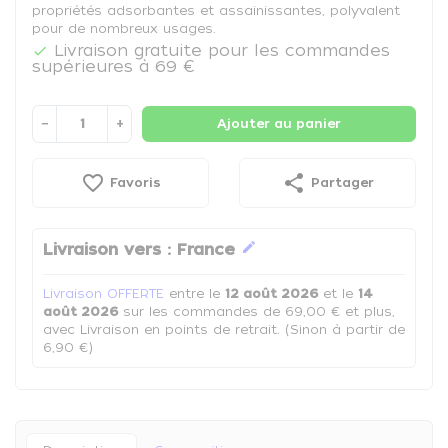
propriétés adsorbantes et assainissantes, polyvalent
pour de nombreux usages.
Livraison gratuite pour les commandes

supérieures à 69 €
−
+
Ajouter au panier
favorite_border
share
Favoris
Partager
edit
Livraison vers :
France
Livraison OFFERTE
entre le
12 août 2026
et le
14
août 2026
sur les commandes de 69,00 € et plus,
avec Livraison en points de retrait. (Sinon à partir de
6,90 €)