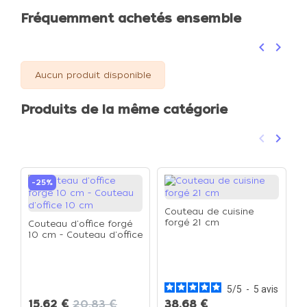
Fréquemment achetés ensemble
keyboard_arrow_left
keyboard_arrow_right
Précéden
Suivan
Aucun produit disponible
Produits de la même catégorie
keyboard_arrow_left
keyboard_arrow_right
Précéden
Suivan
-25%
Couteau de cuisine
forgé 21 cm
Couteau d'office forgé
10 cm - Couteau d'office
10 cm
C
f
5
/
5
-
5
avis
15,62 €
20,83 €
38,68 €