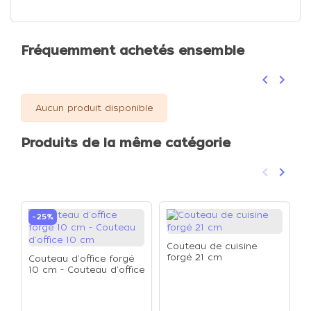
Fréquemment achetés ensemble
keyboard_arrow_left
keyboard_arrow_right
Précéden
Suivan
Aucun produit disponible
Produits de la même catégorie
keyboard_arrow_left
keyboard_arrow_right
Précéden
Suivan
-25%
Couteau de cuisine
forgé 21 cm
Couteau d'office forgé
10 cm - Couteau d'office
10 cm
C
f