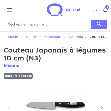
0
menu
Colichef
search
Accueil
Coutellerie / Découpe
Couteau
Couteau Jap
Couteau Japonais à légumes
10 cm (N3)
Misono
Rupture de stock
keyboard_arrow_left
keyboard_arrow_right
Précédent
Suiva