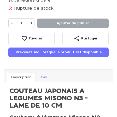
supérieures à 69 €
Rupture de stock

−
+
Ajouter au panier
favorite_border
share
Favoris
Partager
Prévenez-moi lorsque le produit est disponible
Description
Avis
COUTEAU JAPONAIS A
LEGUMES MISONO N3 -
LAME DE 10 CM