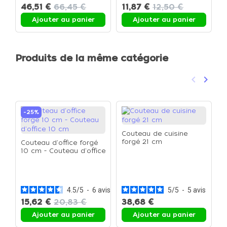
46,51 €
66,45 €
11,87 €
12,50 €
Pierre à aiguiser
Ajouter au panier
Ajouter au panier
Produits de la même catégorie
keyboard_arrow_left
keyboard_arrow_right
Précéden
Suivan
-25%
Couteau de cuisine
forgé 21 cm
Couteau d'office forgé
10 cm - Couteau d'office
10 cm
C
f
4.5
/
5
-
6
avis
5
/
5
-
5
avis
15,62 €
20,83 €
38,68 €
Ajouter au panier
Ajouter au panier