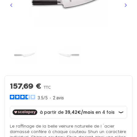
keyboard_arrow_left
keyboard_arrow_right
Précédent
Suiva
157,69 €
TTC
3.5
/
5
-
2
avis
Le raffinage de la belle veinure naturelle de l´acier
damassé confère à chaque couteau Shun un caractère