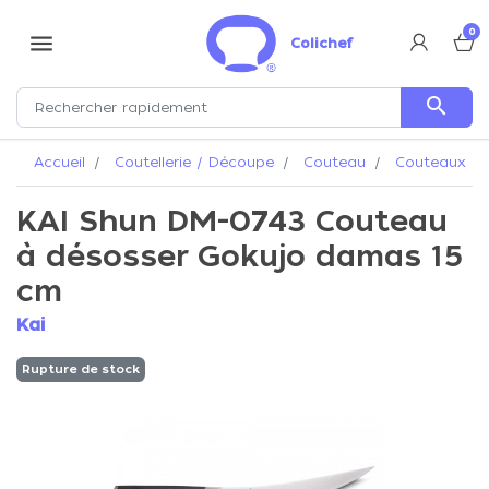
0
menu
Colichef
search
Accueil
Coutellerie / Découpe
Couteau
Couteaux Ka
KAI Shun DM-0743 Couteau
à désosser Gokujo damas 15
cm
Kai
Rupture de stock