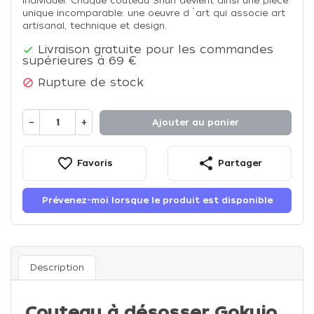
individuel. Chaque couteau Shun devient ainsi une pièce
unique incomparable: une oeuvre d´art qui associe art
artisanal, technique et design.
Livraison gratuite pour les commandes

supérieures à 69 €
Rupture de stock

−
+
Ajouter au panier
favorite_border
share
Favoris
Partager
Prévenez-moi lorsque le produit est disponible
Description
Couteau à désosser Gokujo