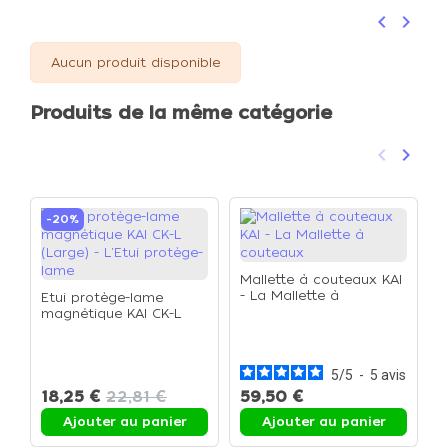
keyboard_arrow_left
keyboard_arrow_right
Précéden
Suivan
Aucun produit disponible
Produits de la même catégorie
keyboard_arrow_left
keyboard_arrow_right
Précéden
Suivan
-20%
Mallette à couteaux KAI
- La Mallette à
Etui protège-lame
couteaux
magnétique KAI CK-L
K
(Large) - L'Etui protège-
d
lame
(
c
5
/
5
-
5
avis
18,25 €
22,81 €
59,50 €
1
Ajouter au panier
Ajouter au panier