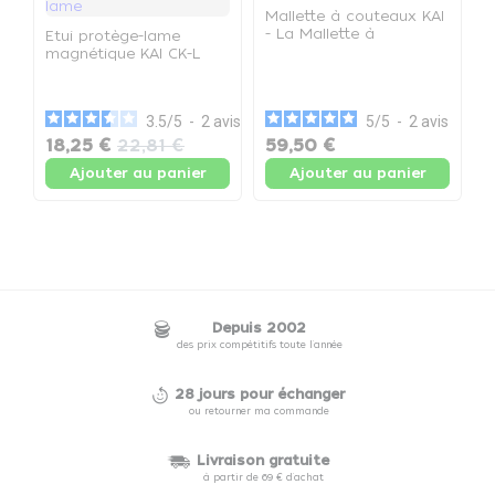
Mallette à couteaux KAI
- La Mallette à
Etui protège-lame
couteaux
magnétique KAI CK-L
K
(Large) - L'Etui protège-
d
lame
(
c
3.5
/
5
-
2
avis
5
/
5
-
2
avis
18,25 €
22,81 €
59,50 €
1
Ajouter au panier
Ajouter au panier
Depuis 2002
des prix compétitifs toute l'année
28 jours pour échanger
ou retourner ma commande
Livraison gratuite
à partir de 69 € d'achat