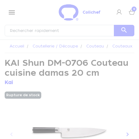
Panneau de gestion des cookies
0
menu
Colichef
search
Accueil
Coutellerie / Découpe
Couteau
Couteaux Ka
KAI Shun DM-0706 Couteau
cuisine damas 20 cm
Kai
Rupture de stock
keyboard_arrow_left
keyboard_arrow_right
Précédent
Suiva