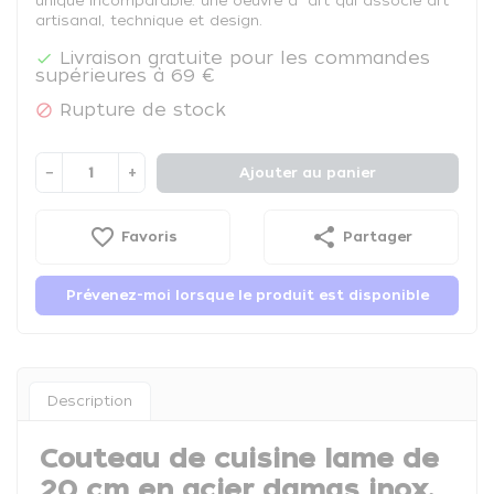
unique incomparable: une oeuvre d´art qui associe art
artisanal, technique et design.
Livraison gratuite pour les commandes

supérieures à 69 €
Rupture de stock

−
+
Ajouter au panier
favorite_border
share
Favoris
Partager
Prévenez-moi lorsque le produit est disponible
Description
Couteau de cuisine lame de
20 cm en acier damas inox.