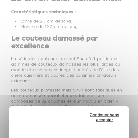
Caractéristiques techniques :
Lame de 20 cm de long
Manche de 12,2 cm de long
Le couteau damassé par
excellence
La série des couteaux de chef Shun fait partie des
gammes de couteaux damassés les plus larges du
monde et a un succès inégalé auprès de l'élite des
chefs cuisiniers et auprès des cuisiniers amateurs
exigeants.
Les couteaux professionnels Shun sont fabriqués en
acier damassé spécial et inoxydable et sont
composés de 32 couches et d‘un noyau en acier V-
Gold-10. Cet acier, particulièrement résistant à la
corrosion et très dur (61±1 HRC, 1,0% de carbone, 1,5%
Continuer sans
de cobalt), rend la lame incomparablement
accepter
tranchante pour une longue durée.
Le tranchant convexe de la lame damas ainsi que