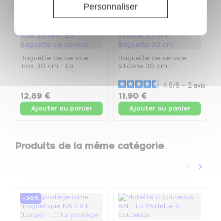
Personnaliser
Baguette de service
Baguette de service
inox 30 cm - La
silicone 30 cm -
Baguette de service
Baguette 30 cm
4.5
/
5
-
2
avis
12,89 €
11,90 €
Ajouter au panier
Ajouter au panier
Produits de la même catégorie
keyboard_arrow_left
keyboard_arrow_right
Précéden
Suivan
-20%