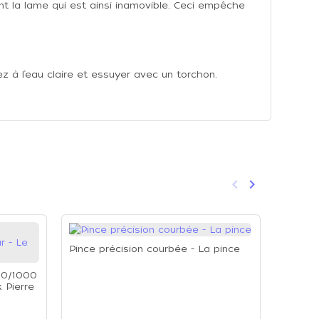
nt la lame qui est ainsi inamovible. Ceci empêche
 à l’eau claire et essuyer avec un torchon.
keyboard_arrow_left
keyboard_arrow_right
Précédent
Suivant
Pince précision courbée - La pince
400/1000
 Pierre