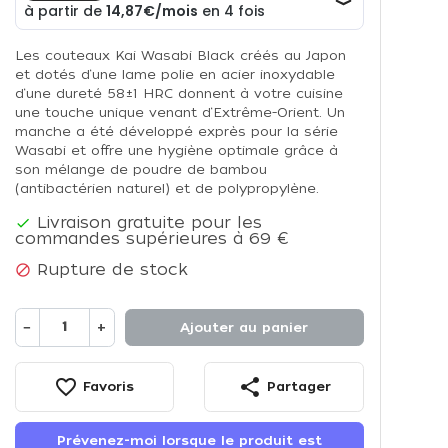
Les couteaux Kai Wasabi Black créés au Japon
et dotés d‘une lame polie en acier inoxydable
d‘une dureté 58±1 HRC donnent à votre cuisine
une touche unique venant d‘Extrême-Orient. Un
manche a été développé exprès pour la série
Wasabi et offre une hygiène optimale grâce à
son mélange de poudre de bambou
(antibactérien naturel) et de polypropylène.
Livraison gratuite pour les

commandes supérieures à 69 €
Rupture de stock

−
+
Ajouter au panier
favorite_border
share
Favoris
Partager
Prévenez-moi lorsque le produit est