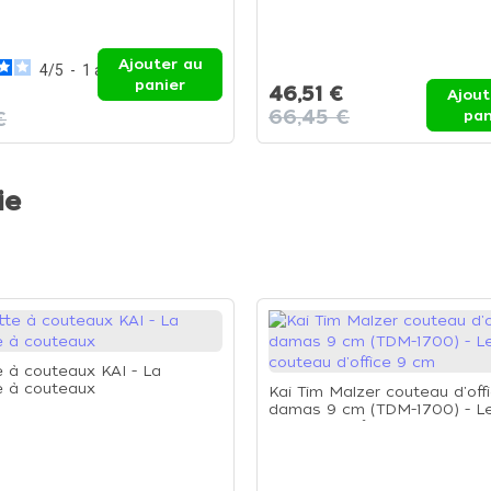
Ajouter au
4
/
5
-
1
avis
panier
46,51 €
Ajout
66,45 €
€
pan
ie
e à couteaux KAI - La
e à couteaux
Kai Tim Malzer couteau d'off
damas 9 cm (TDM-1700) - L
couteau d'office 9 cm