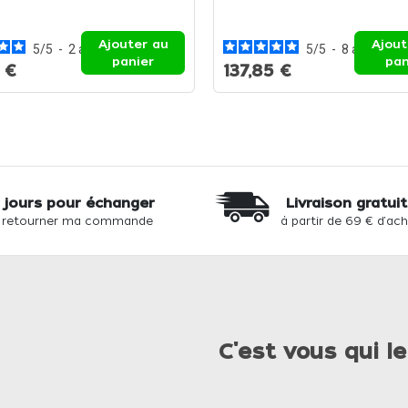
Ajouter au
Ajout
5
/
5
-
2
avis
5
/
5
-
8
avis
panier
pan
 €
137,85 €
 jours pour échanger
Livraison gratui
 retourner ma commande
à partir de 69 € d'ac
C'est vous qui le