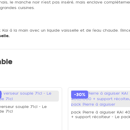
onais, le manche noir n‘est pas inséré, mais enclave complèteme
grandes cuisines.
 à la main avec un liquide vaisselle et de l’eau chaude. Rincez
elle.
ble
-30%
verseur souple 71cl - Le
de 71cl
pack Pierre à aiguiser KAI 
+ support récolteur - Le pack
à aiguiser