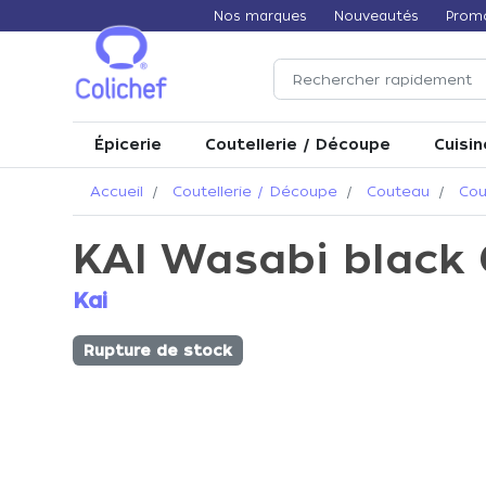
Nos marques
Nouveautés
Prom
Épicerie
Coutellerie / Découpe
Cuisin
Accueil
Coutellerie / Découpe
Couteau
Cou
KAI Wasabi black
Kai
Rupture de stock