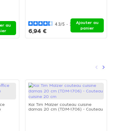
Pince s
Ajouter au
4.3
/
5
-
3
avis
er au
panier
6,94 €
12,89
ier
keyboard_arrow_left
keyboard_arrow_right
Précédent
Suivant
ice
Kai Tim Malzer couteau cuisine
e
damas 20 cm (TDM-1706) - Couteau
cuisine 20 cm
Kai Ti