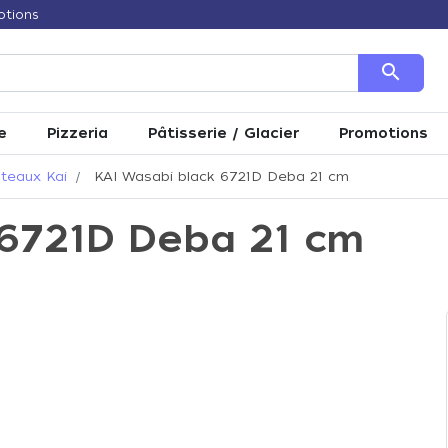
otions
search
e
Pizzeria
Pâtisserie / Glacier
Promotions
teaux Kai
KAI Wasabi black 6721D Deba 21 cm
 6721D Deba 21 cm