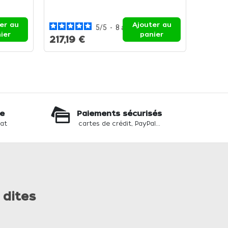
24 cm 
tranch
er au
Ajouter au
5
/
5
-
8
avis
ier
panier
217,19 €
213,2
te
Paiements sécurisés
hat
cartes de crédit, PayPal...
 dites