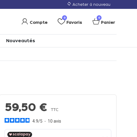
loop
Acheter à nouveau
0
0
Compte
Favoris
Panier
Nouveautés
59,50 €
TTC
4.9
/
5
-
10
avis