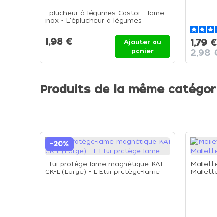
Eplucheur à légumes Castor - lame
inox - L'éplucheur à légumes
1,98 €
1,79 €
Ajouter au
panier
2,98 
Produits de la même catégor
-20%
Etui protège-lame magnétique KAI
Mallett
CK-L (Large) - L'Etui protège-lame
Mallett