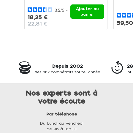
Ajouter au
3.5
/
5
-
2
avis
panier
18,25 €
59,50
22,81 €
Depuis 2002
28
des prix compétitifs toute l'année
ou
Nos experts sont à
votre écoute
Par téléphone
Du Lundi au Vendredi
de 9h à 16h30