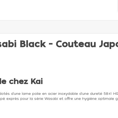
abi Black - Couteau Jap
de chez Kai
otés d‘une lame polie en acier inoxydable d‘une dureté 58±1 H
pé exprès pour la série Wasabi et offre une hygiène optimal