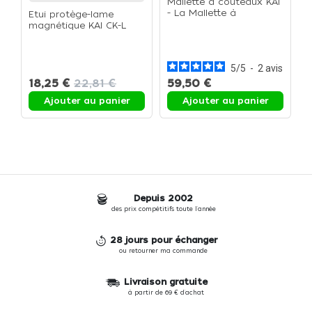
Mallette à couteaux KAI
- La Mallette à
Etui protège-lame
couteaux
magnétique KAI CK-L
K
(Large) - L'Etui protège-
d
lame
(
c
5
/
5
-
2
avis
18,25 €
22,81 €
59,50 €
1
Ajouter au panier
Ajouter au panier
Depuis 2002
des prix compétitifs toute l'année
28 jours pour échanger
ou retourner ma commande
Livraison gratuite
à partir de 69 € d'achat