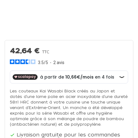
42,64 €
TTC
3.5
/
5
-
2
avis
Les couteaux Kai Wasabi Black créés au Japon et
dotés d‘une lame polie en acier inoxydable d‘une dureté
58±1 HRC donnent à votre cuisine une touche unique
venant d‘Extrême-Orient. Un manche a été développé
exprès pour la série Wasabi et offre une hygiène
optimale grâce à son mélange de poudre de bambou
(antibactérien naturel) et de polypropylène.
Livraison gratuite pour les commandes
