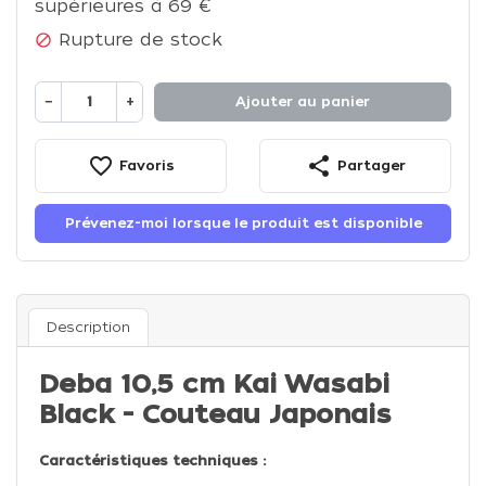
supérieures à 69 €
Rupture de stock

−
+
Ajouter au panier
favorite_border
share
Favoris
Partager
Prévenez-moi lorsque le produit est disponible
Description
Deba 10,5 cm Kai Wasabi
Black - Couteau Japonais
Caractéristiques techniques :