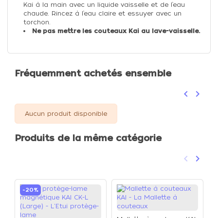
Kai à la main avec un liquide vaisselle et de l’eau
chaude. Rincez à l’eau claire et essuyer avec un
torchon.
Ne pas mettre les couteaux Kai au lave-vaisselle.
Fréquemment achetés ensemble
keyboard_arrow_left
keyboard_arrow_right
Précéden
Suivan
Aucun produit disponible
Produits de la même catégorie
keyboard_arrow_left
keyboard_arrow_right
Précéden
Suivan
-20%