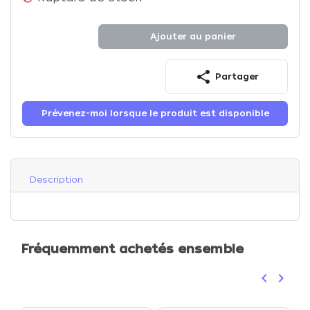
Ajouter au panier
share
Partager
Prévenez-moi lorsque le produit est disponible
Description
Fréquemment achetés ensemble
keyboard_arrow_left
keyboard_arrow_right
Précéden
Suivan