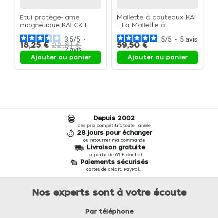
Etui protège-lame
Mallette à couteaux KAI
K
magnétique KAI CK-L
- La Mallette à
d
(Large) - L'Etui protège-
couteaux
(
3.5
/
5
-
5
/
5
-
5
avis
lame
c
18,25 €
22,81 €
59,50 €
1
2
avis
Ajouter au panier
Ajouter au panier
Depuis 2002
des prix compétitifs toute l'année
28 jours pour échanger
ou retourner ma commande
Livraison gratuite
à partir de 69 € d'achat
Paiements sécurisés
cartes de crédit, PayPal...
Nos experts sont à votre écoute
Par téléphone