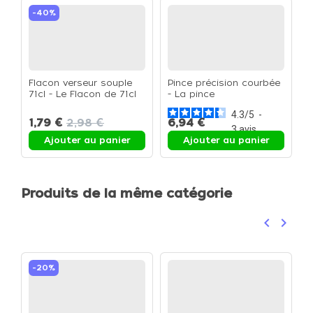
-40%
Flacon verseur souple
Pince précision courbée
71cl - Le Flacon de 71cl
- La pince
4.3
/
5
-
1,79 €
2,98 €
6,94 €
3
avis
Ajouter au panier
Ajouter au panier
Produits de la même catégorie
keyboard_arrow_left
keyboard_arrow_right
Précéden
Suivan
-20%