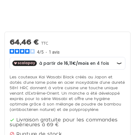
64,46 €
TTC
4
/
5
-
1
avis
Les couteaux Kai Wasabi Black créés au Japon et
dotés d‘une lame polie en acier inoxydable d‘une dureté
58±1 HRC donnent à votre cuisine une touche unique
venant d‘Extrême-Orient. Un manche a été développé
exprès pour la série Wasabi et offre une hygiène
optimale grâce à son mélange de poudre de bambou
(antibactérien naturel) et de polypropylène.
Livraison gratuite pour les commandes

supérieures à 69 €
Rupture de stock
