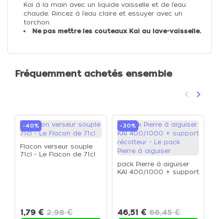
Kai à la main avec un liquide vaisselle et de l’eau
chaude. Rincez à l’eau claire et essuyer avec un
torchon.
Ne pas mettre les couteaux Kai au lave-vaisselle.
Fréquemment achetés ensemble
keyboard_arrow_left
keyboard_arrow_right
Précéden
Suivan
-40%
-30%
Flacon verseur souple
71cl - Le Flacon de 71cl
pack Pierre à aiguiser
KAI 400/1000 + support
P
récolteur - Le pack
-
Pierre à aiguiser
1,79 €
2,98 €
46,51 €
66,45 €
6