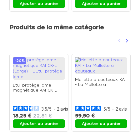
Ajouter au panier
Ajouter au panier
Produits de la même catégorie
keyboard_arrow_left
keyboard_arrow_right
Précéden
Suivan
-20%
Mallette à couteaux KAI
- La Mallette à
Etui protège-lame
couteaux
magnétique KAI CK-L
K
(Large) - L'Etui protège-
d
lame
(
c
3.5
/
5
-
2
avis
5
/
5
-
2
avis
18,25 €
22,81 €
59,50 €
1
Ajouter au panier
Ajouter au panier