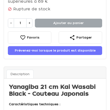
supérieures à 69 €
Rupture de stock

−
+
Ajouter au panier
favorite_border
share
Favoris
Partager
Prévenez-moi lorsque le produit est disponible
Description
Yanagiba 21 cm Kai Wasabi
Black - Couteau Japonais
Caractéristiques techniques :