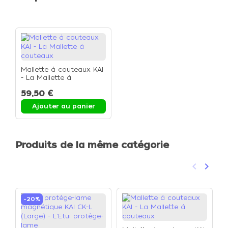
Mallette à couteaux KAI
- La Mallette à
couteaux
59,50 €
Ajouter au panier
Produits de la même catégorie
keyboard_arrow_left
keyboard_arrow_right
Précéden
Suivan
-20%