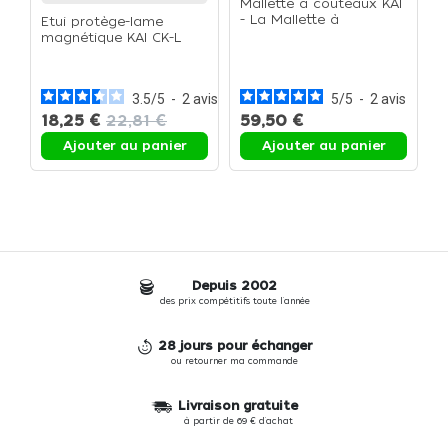
Mallette à couteaux KAI
- La Mallette à
Etui protège-lame
couteaux
magnétique KAI CK-L
K
(Large) - L'Etui protège-
d
lame
(
c
3.5
/
5
-
2
avis
5
/
5
-
2
avis
18,25 €
22,81 €
59,50 €
1
Ajouter au panier
Ajouter au panier
Depuis 2002
des prix compétitifs toute l'année
28 jours pour échanger
ou retourner ma commande
Livraison gratuite
à partir de 69 € d'achat