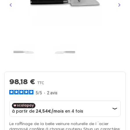
keyboard_arrow_left
keyboard_arrow_right
Précédent
Suiva
98,18 €
TTC
5
/
5
-
2
avis
Le raffinage de la belle veinure naturelle de l´acier
damassé confère à chaque couteau Shun un caractère