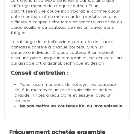
Le tranchant convexe de la lame damas ainsi que
l‘affûtage manuel de chaque couteau Shun
garantissent une coupe incomparable, comme aucun
autre couteau, et ce même sur les produits les plus
difficiles à couper. Cette lame tranchante, associée au
poids équilibré du couteau, permet un travail sans
fatigue.
Le raffinage de la belle veinure naturelle de l´acier
damassé confère à chaque couteau Shun un
caractère individuel. Chaque couteau Shun devient
ainsi une pièce unique incomparable: une oeuvre d´art
qui associe art artisanal, technique et design.
Conseil d'entretien :
Nous recommandons de nettoyer les couteaux
Kai à la main avec un liquide vaisselle et de l’eau
chaude. Rincez à l’eau claire et essuyer avec un
torchon.
Ne pas mettre les couteaux Kai au lave-vaisselle.
Fréquemment achetés ensemble