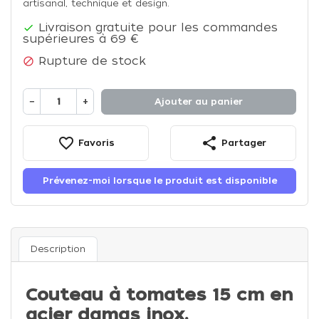
artisanal, technique et design.
Livraison gratuite pour les commandes

supérieures à 69 €
Rupture de stock

−
+
Ajouter au panier
favorite_border
share
Favoris
Partager
Prévenez-moi lorsque le produit est disponible
Description
Couteau à tomates 15 cm en
acier damas inox.