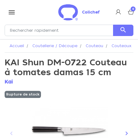
0
menu
Colichef
search
Accueil
Coutellerie / Découpe
Couteau
Couteaux Ka
KAI Shun DM-0722 Couteau
à tomates damas 15 cm
Kai
Rupture de stock
keyboard_arrow_left
keyboard_arrow_right
Précédent
Suiva