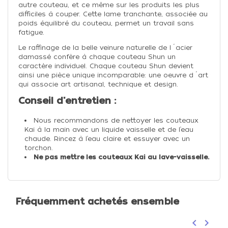
autre couteau, et ce même sur les produits les plus
difficiles à couper. Cette lame tranchante, associée au
poids équilibré du couteau, permet un travail sans
fatigue.
Le raffinage de la belle veinure naturelle de l´acier
damassé confère à chaque couteau Shun un
caractère individuel. Chaque couteau Shun devient
ainsi une pièce unique incomparable: une oeuvre d´art
qui associe art artisanal, technique et design.
Conseil d'entretien :
Nous recommandons de nettoyer les couteaux
Kai à la main avec un liquide vaisselle et de l’eau
chaude. Rincez à l’eau claire et essuyer avec un
torchon.
Ne pas mettre les couteaux Kai au lave-vaisselle.
Fréquemment achetés ensemble
keyboard_arrow_left
keyboard_arrow_right
Précéden
Suivan