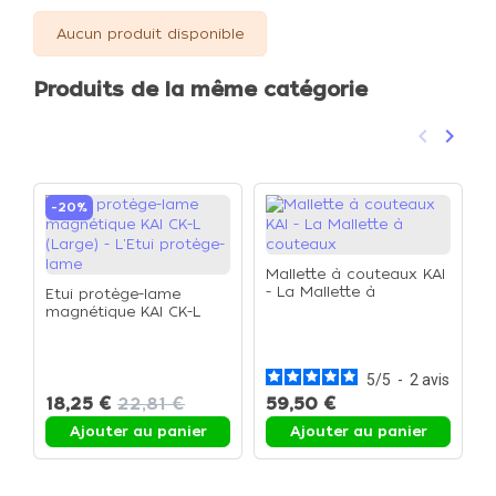
Aucun produit disponible
Produits de la même catégorie
keyboard_arrow_left
keyboard_arrow_right
Précéden
Suivan
-20%
Mallette à couteaux KAI
- La Mallette à
Etui protège-lame
couteaux
magnétique KAI CK-L
K
(Large) - L'Etui protège-
d
lame
(
c
5
/
5
-
2
avis
18,25 €
22,81 €
59,50 €
1
Ajouter au panier
Ajouter au panier