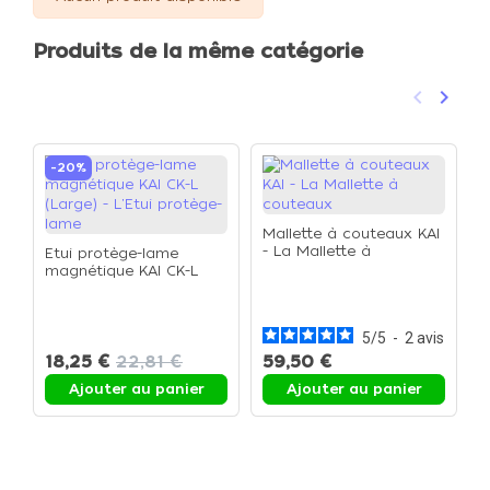
Produits de la même catégorie
keyboard_arrow_left
keyboard_arrow_right
Précéden
Suivan
-20%
Mallette à couteaux KAI
- La Mallette à
Etui protège-lame
couteaux
magnétique KAI CK-L
K
(Large) - L'Etui protège-
d
lame
(
c
5
/
5
-
2
avis
18,25 €
22,81 €
59,50 €
1
Ajouter au panier
Ajouter au panier