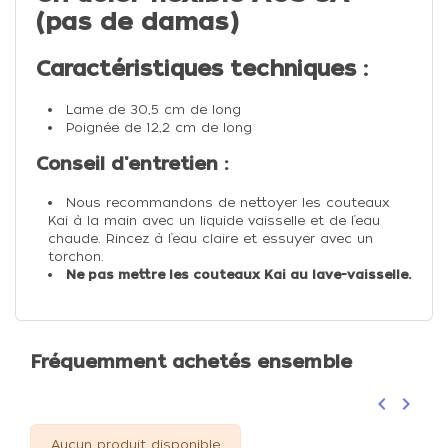
(pas de damas)
Caractéristiques techniques :
Lame de 30,5 cm de long
Poignée de 12,2 cm de long
Conseil d'entretien :
Nous recommandons de nettoyer les couteaux
Kai à la main avec un liquide vaisselle et de l’eau
chaude. Rincez à l’eau claire et essuyer avec un
torchon.
Ne pas mettre les couteaux Kai au lave-vaisselle.
Fréquemment achetés ensemble
keyboard_arrow_left
keyboard_arrow_right
Précéden
Suivan
Aucun produit disponible