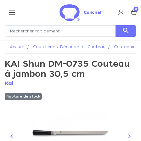
0
menu
Colichef
search
Accueil
Coutellerie / Découpe
Couteau
Couteaux Ka
KAI Shun DM-0735 Couteau
à jambon 30,5 cm
Kai
Rupture de stock
keyboard_arrow_left
keyboard_arrow_right
Précédent
Suiva